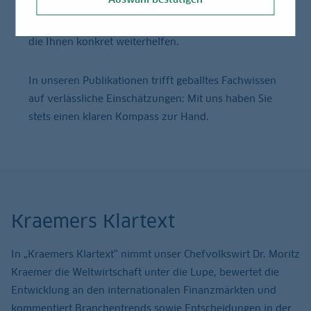
sowie auf aktuelle Branchentrends. Von uns erhalten
Sie hochwertige Studien, Prognosen und Meinungen,
die Ihnen konkret weiterhelfen.
In unseren Publikationen trifft geballtes Fachwissen
auf verlässliche Einschätzungen: Mit uns haben Sie
stets einen klaren Kompass zur Hand.
Kraemers Klartext
In „Kraemers Klartext“ nimmt unser Chefvolkswirt Dr. Moritz
Kraemer die Weltwirtschaft unter die Lupe, bewertet die
Entwicklung an den internationalen Finanzmärkten und
kommentiert Branchentrends sowie Entscheidungen in der