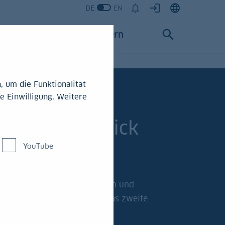
DE
EN
Karriere
Konzern
 um die Funktionalität
e Einwilligung. Weitere
BW Research
bjahresausblick
26
YouTube
n, geopolitische Lage, Zinsen und
 LBBW Research analysiert das zweite
r 2026.