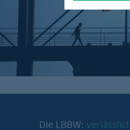
Die LBBW:
verlässli