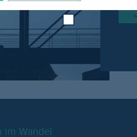
M
ch im Wandel