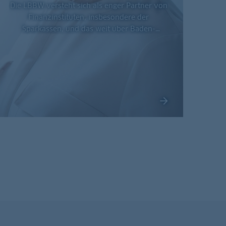
Die LBBW versteht sich als enger Partner von
Finanzinstituten, insbesondere der
Sparkassen, und das weit über Baden-
Württemberg hinaus.