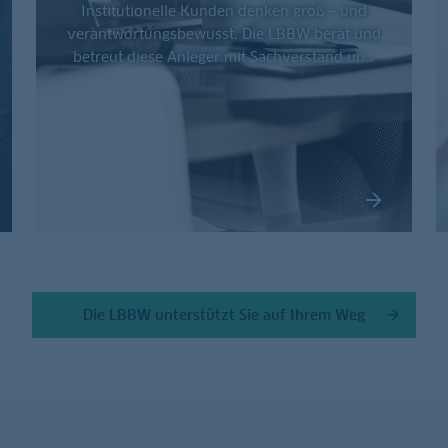
Institutionelle Kunden denken groß – und
verantwortungsbewusst. Die LBBW berät und
betreut diese Anleger mit Sachverstand und
Blick für ihre besonderen Bedürfnisse.
Die LBBW unterstützt Sie auf Ihrem Weg