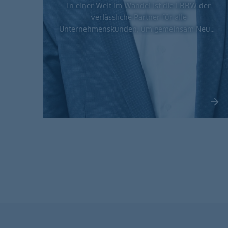
In einer Welt im Wandel ist die LBBW der
verlässliche Partner für alle
Unternehmenskunden, um gemeinsam Neues
zu schaffen.