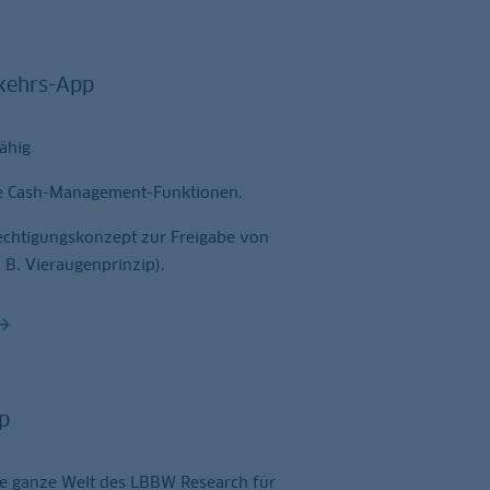
kehrs-App
ähig
e Cash-Management-Funktionen.
echtigungs­konzept zur Freigabe von
 B. Vieraugenprinzip).
p
die ganze Welt des LBBW Research für