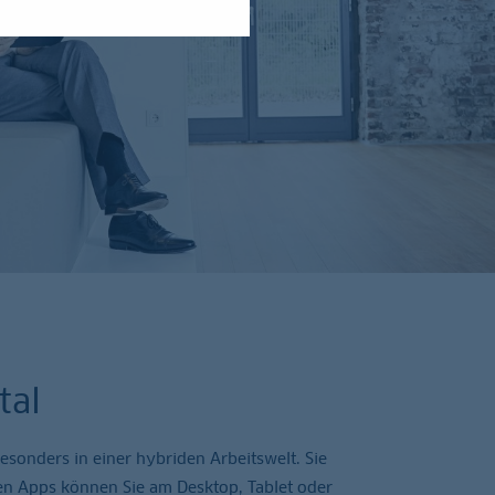
tal
sonders in einer hybriden Arbeitswelt. Sie
en Apps können Sie am Desktop, Tablet oder