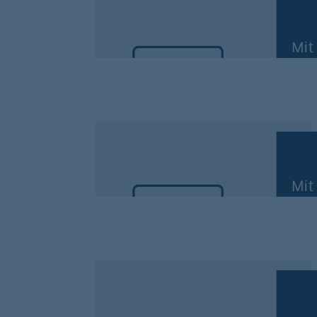
Darum geht’s: die Aval-Ap
Der kurze und kompakte Überblick im Video
Darum geht’s: Deri-X Tre
Der kurze und kompakte Überblick im Video.
Darum geht’s: das ePostfa