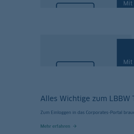
Der kurze und kompakte Überblick im Video
Darum geht’s: die Resear
Der kurze und kompakte Überblick im Video
Alles Wichtige zum LBBW 
Zum Einloggen in das Corporates-Portal brau
Mehr erfahren