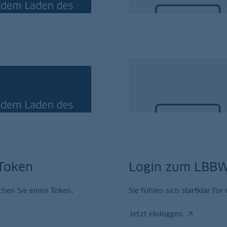
Der kurze und kompakte Übe
ch-App
Darum geht’s: 
Der kurze und kompakte Übe
Token
Login zum LBBW
chen Sie einen Token.
Sie fühlen sich startklar fü
Jetzt einloggen