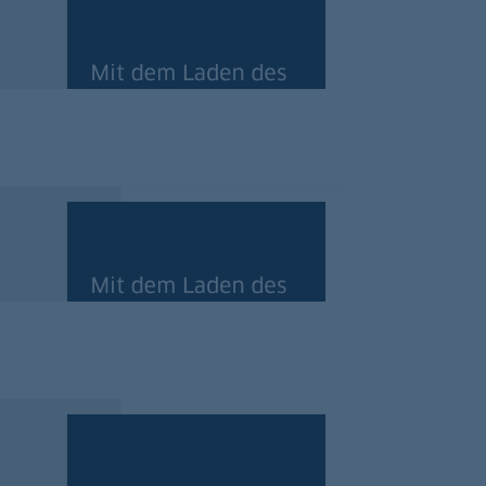
ie Firmenkreditkarten-App
rblick im Video
ie GUB-App
rblick im Video
ie ZV-App