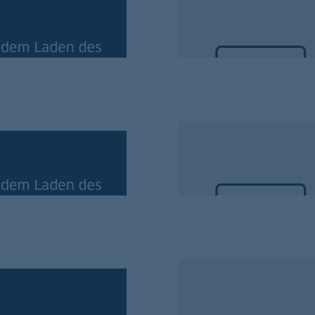
p
Darum geht’s: d
Der kurze und kompakte Übe
asury-App
Darum geht’s: d
Der kurze und kompakte Übe
ch
Darum geht’s: d