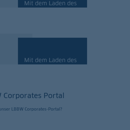
rblick im Video
das ESG-Dashboard
rblick im Video
 Corporates Portal
r unser LBBW Corporates-Portal?