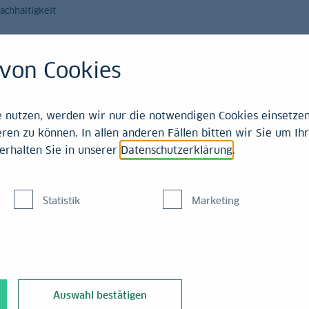
achhaltigkeit
Magazin
Leistungen
von Cookies
nutzen, werden wir nur die notwendigen Cookies einsetzen,
ren zu können. In allen anderen Fällen bitten wir Sie um Ihr
erhalten Sie in unserer
Datenschutzerklärung
.
Portal:
Statistik
Marketing
nden
porates-Portal ist der
den der LBBW und
Auswahl bestätigen