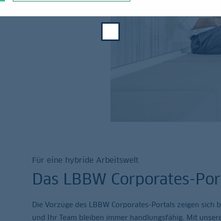
n.
Für eine hybride Arbeitswelt
Das LBBW Corporates-Por
Die Vorzüge des LBBW Corporates-Portals zeigen sich be
und Ihr Team bleiben immer handlungsfähig. Mit unser