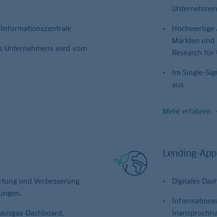
Unternehme
 Informationszentrale
Hochwertige 
Märkten und 
res Unternehmens wird vom
Research fü
Im Single-Si
aus
Mehr erfahren
Lending-App
rtung und Verbesserung
Digitales Das
ungen.
Informationen
hausgas-Dashboard,
Inanspruchna