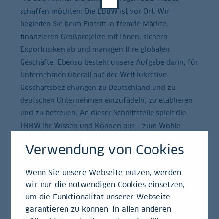
schaffen möchten: Die LBBW ist vor Ort. Wir
begleiten Sie beim Eintritt in fremde Märkte,
finanzieren Großprojekte mit Ihnen, sichern
Exportrisiken ab und managen Ihre globalen
Geschäfte. Ebenso besteht unsere Aufgabe darin, für
Unternehmen überall auf der Welt lukrative
Geschäftsbeziehungen zu Deutschland und zu
deutschen Unternehmen einzufädeln, zu etablieren
und zu betreuen. An dieser Schnittstelle spielt die
LBBW ihr Wissen und Können aus – zum Wohle
unserer Kunden.
Verwendung von Cookies
Unser weltumspannendes Auslandsnetz umfasst
Wenn Sie unsere Webseite nutzen, werden
fünf Niederlassungen, 10 Repräsentanzen sowie
wir nur die notwendigen Cookies einsetzen,
unsere Finanzierungsgesellschaft in Mexiko-Stadt.
um die Funktionalität unserer Webseite
Jeder der 16 LBBW-Standorte ist spezialisiert auf die
garantieren zu können. In allen anderen
Dienstleistungen, die vor Ort besonders gefragt und