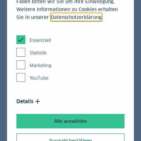
Fällen bitten wir Sie um Ihre Einwilligung.
gefordert sind. Drei Regional Hubs steuern die
Weitere Informationen zu Cookies erhalten
lokalen Einheiten zentral.
Sie in unserer
Datenschutzerklärung
.
Essenziell
Unser globales Netzwerk
Statistik
Das Auslandsnetzwerk der LBBW: 16 Standorte in 15
Marketing
Ländern
YouTube
Details
Alle auswählen
Auswahl bestätigen