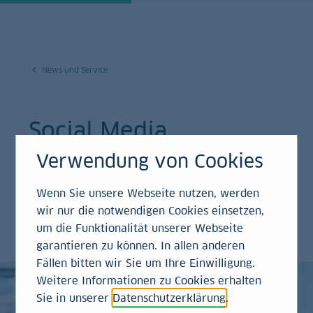
News und Service
Social Media
Verwendung von Cookies
Auf unseren Social-Media-Kanälen finden Sie
brandaktuelle Inhalte, Einschätzungen unserer
Wenn Sie unsere Webseite nutzen, werden
Expertinnen und Experten sowie alle News
wir nur die notwendigen Cookies einsetzen,
um die Funktionalität unserer Webseite
rund um die LBBW.
garantieren zu können. In allen anderen
Fällen bitten wir Sie um Ihre Einwilligung.
Weitere Informationen zu Cookies erhalten
Sie in unserer
Datenschutzerklärung
.