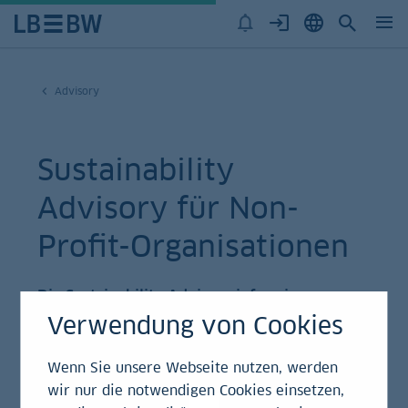
Advisory
Sustainability
Advisory für Non-
Profit-Organisationen
Die Sustainability Advisors informieren
Verwendung von Cookies
Stiftungen, Kirchen und andere Non-Profit-
Anleger über Investitionsoptionen und
Wenn Sie unsere Webseite nutzen, werden
notwendige Anpassungen ihrer Richtlinien.
wir nur die notwendigen Cookies einsetzen,