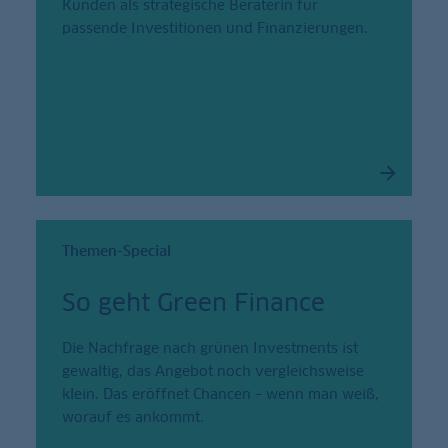
Kunden als strategische Beraterin für
passende Investitionen und Finanzierungen.
Themen-Special
So geht Green Finance
Die Nachfrage nach grünen Investments ist
gewaltig, das Angebot noch vergleichsweise
klein. Das eröffnet Chancen – wenn man weiß,
worauf es ankommt.