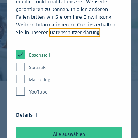
um die Funktionalität unserer Webseite
garantieren zu können. In allen anderen
Fällen bitten wir Sie um Ihre Einwilligung.
Weitere Informationen zu Cookies erhalten
Sie in unserer
Datenschutzerklärung
.
Essenziell
Statistik
Marketing
YouTube
Das Interesse an nachhaltigen Geldanlagen ist bei
Stiftungen und anderen Non-Profit-Organisationen
Details
(NPOs) wie Kirchen, gemeinnützigen Verbänden und
Vereinen traditionell besonders ausgeprägt. Auch
Alle auswählen
vermögende Privatpersonen zeigen häufig ein