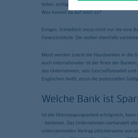
teilen, schlägt sie dem Unternehmen wahrsche
Was kommt da auf mich zu?
Einiges. Schließlich muss nicht nur die ein
Finanzinstitute. Die wollen ebenfalls versteh
Meist werden zuerst die Hausbanken in die G
auch internationaler ist der Kreis der Banken
das Unternehmen, sein Geschäftsmodell und da
Englischen heißt, muss die potenziellen Gel
Welche Bank ist Spar
Ist die Überzeugungsarbeit erfolgreich, kan
– bestehen. Das Unternehmen verhandelt alle
unterzeichneten Vertrag üblicherweise von e