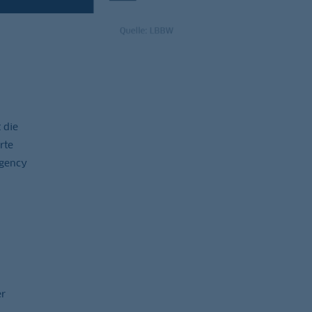
 die
rte
Agency
er