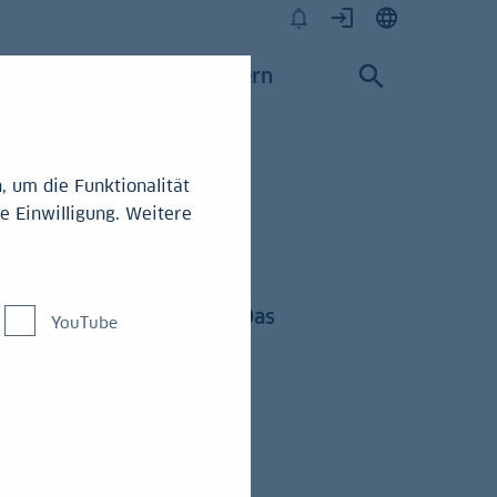
Karriere
Konzern
 um die Funktionalität
e Einwilligung. Weitere
rschrift
rfnissen angepasst wird. Das
YouTube
ert sein
o aber