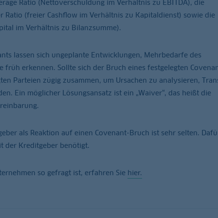
age Ratio (Nettoverschuldung im Verhältnis zu EBITDA), die
 Ratio (freier Cashflow im Verhältnis zu Kapitaldienst) sowie die
pital im Verhältnis zu Bilanzsumme).
nts lassen sich ungeplante Entwicklungen, Mehrbedarfe des
früh erkennen. Sollte sich der Bruch eines festgelegten Covenan
ligten Parteien zügig zusammen, um Ursachen zu analysieren, Tra
. Ein möglicher Lösungsansatz ist ein „Waiver“, das heißt die
reinbarung.
eber als Reaktion auf einen Covenant-Bruch ist sehr selten. Dafü
t der Kreditgeber benötigt.
ernehmen so gefragt ist, erfahren Sie
hier.