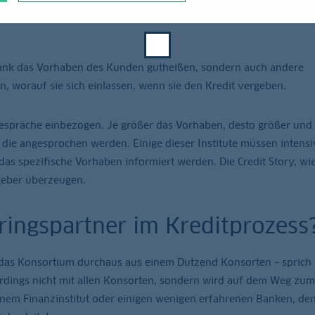
inlich einen Konsortialkredit vor. Das Unternehmen will zu Recht
e Bank das Vorhaben des Kunden gutheißen, sondern auch andere
en, worauf sie sich einlassen, wenn sie den Kredit vergeben.
espräche einbezogen. Je größer das Vorhaben, desto größer und 
, die angesprochen werden. Einige dieser Institute müssen intensi
s spezifische Vorhaben informiert werden. Die Credit Story, wie
dgeber überzeugen.
ringspartner im Kreditprozess
n das Konsortium durchaus aus einem Dutzend Konsorten – sprich
rdings nicht mit allen Konsorten, sondern wird auf dem Weg zum
inem Finanzinstitut oder einigen wenigen erfahrenen Banken, de