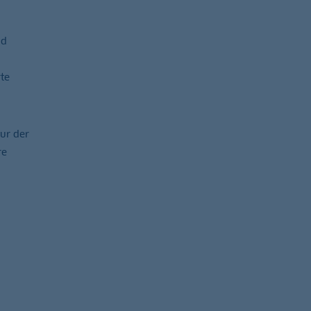
nd
te
ur der
re