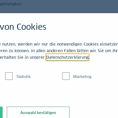
achhaltigkeit
Magazin
Leistungen
von Cookies
nutzen, werden wir nur die notwendigen Cookies einsetzen,
ren zu können. In allen anderen Fällen bitten wir Sie um Ihr
: der Weg bis zur Unte
erhalten Sie in unserer
Datenschutzerklärung
.
em Mustervertragswerk, das den individuellen Bedü
Statistik
Marketing
 Sicherheit.
s Vorhaben und möchte einen Kredit. Wie dieser Kredit strukturi
Auswahl bestätigen
. Ist die Bank willens, den Kredit zu vergeben, möchte das Risik