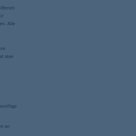
ittenen
ür
n. Alle
 im
at aber
künftige
en an