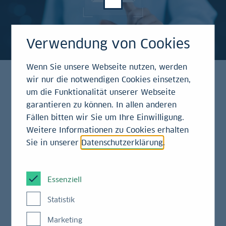
Verwendung von Cookies
Wenn Sie unsere Webseite nutzen, werden
wir nur die notwendigen Cookies einsetzen,
um die Funktionalität unserer Webseite
An- und Abmeldung
garantieren zu können. In allen anderen
Fällen bitten wir Sie um Ihre Einwilligung.
Wie kann ich den LBBW Newsletter
Weitere Informationen zu Cookies erhalten
Sie in unserer
Datenschutzerklärung
.
abonnieren?
Sie können den Newsletter direkt auf der LBBW-
Essenziell
Website abonnieren. Nach der Anmeldung erhalten
Sie eine E-Mail, in der Sie Ihre Anmeldung durch
Statistik
einen Klick bestätigen müssen (Double-Opt-In). So
Marketing
wird sichergestellt, dass niemand Ihre E-Mail-