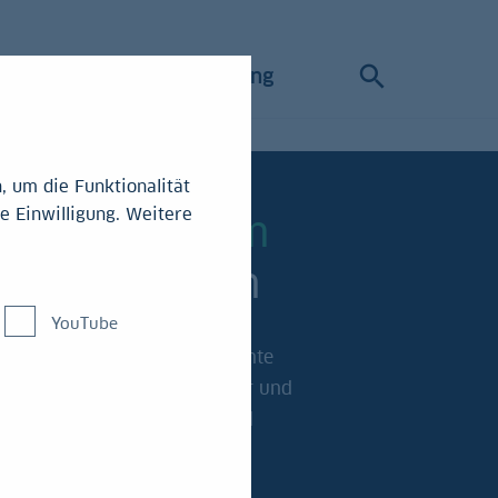
iele
Antragstellung
 um die Funktionalität
e Einwilligung. Weitere
t langem Atem
 Gutes sorgen
YouTube
W-Stiftung fördert interessante
e aus Kunst und Kultur, Natur und
sowie Ausbildung, Fort- und
ildung.