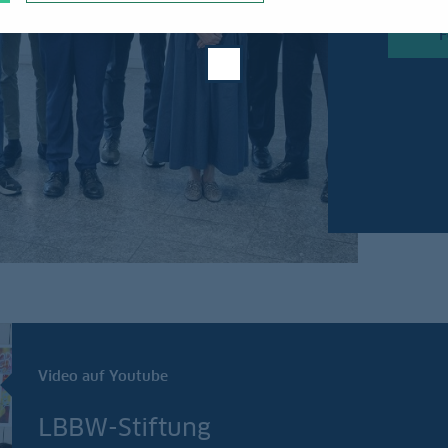
F
Video auf Youtube
LBBW-Stiftung