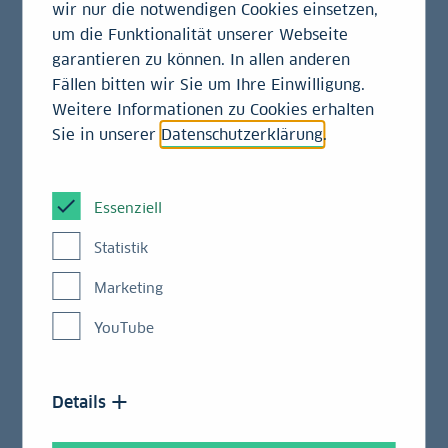
wir nur die notwendigen Cookies einsetzen,
um die Funktionalität unserer Webseite
In diesem Podcast diskutiert und bespricht das
garantieren zu können. In allen anderen
LBBW Research anlassbezogen aktuelle Trends und
Fällen bitten wir Sie um Ihre Einwilligung.
Entwicklungen der Wirtschafts- und Finanzwelt –
Weitere Informationen zu Cookies erhalten
und ihre Auswirkungen auf die deutschen
Sie in unserer
Datenschutzerklärung
.
Unternehmen.
Essenziell
LBBW Mittelstandsradar
Statistik
2026: Internationalisierung
Marketing
als Strategie
YouTube
In der neuen Folge von „LBBW Research2Go“ nimmt
Moderator Dr. Berndt Fernow gemeinsam mit
Details
Analyst Andreas da Graça, und Ralf Storz, Leiter
Corporates International, den deutschen Mittelstand