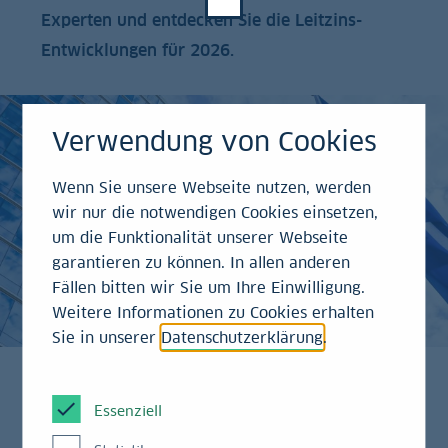
Experten und entdecken Sie die Leitzins-
Entwicklungen für 2026.
Verwendung von Cookies
Wenn Sie unsere Webseite nutzen, werden
wir nur die notwendigen Cookies einsetzen,
um die Funktionalität unserer Webseite
garantieren zu können. In allen anderen
Fällen bitten wir Sie um Ihre Einwilligung.
Weitere Informationen zu Cookies erhalten
Sie in unserer
Datenschutzerklärung
.
Essenziell
Der Zinsentscheid der Europäischen Zentralbank
(EZB) spielt eine wichtige Rolle bei der Geldpolitik