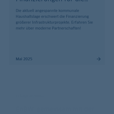
Die aktuell angespannte kommunale
Haushaltslage erschwert die Finanzierung
größerer Infrastrukturprojekte. Erfahren Sie
mehr über moderne Partnerschaften!
Mai 2025
Erfolge erzielen
EnBW: gemeinsam mit der
LBBW zu mehr
…
2025 werden in der Nordsee 64 Windturbinen