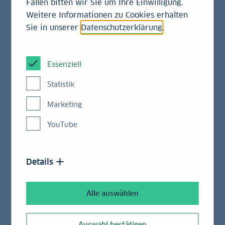
Fällen bitten wir Sie um Ihre Einwilligung.
Weitere Informationen zu Cookies erhalten
Sie in unserer
Datenschutzerklärung
.
Essenziell
Statistik
Erfolge erzielen
Marketing
LBBW finanziert
YouTube
Leuchtturm-Windpark in
…
Der Windpark soll rund 20 Prozent des
Details
jährlichen Strombedarfs der Mercedes‑Benz-
Produktion in Deutschland mit grünem Strom
abdecken.
Alle auswählen
Auswahl bestätigen