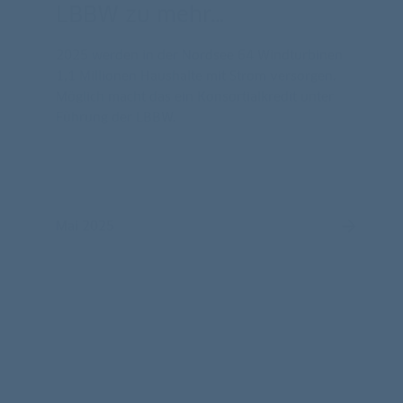
1,1 Millionen Haushalte mit Strom versorgen.
Möglich macht das ein Konsortialkredit unter
Führung der LBBW.
Mai 2025
Erfolge erzielen
ENERPARC: mehr
Solarenergie!
Mit 266 Millionen Euro: LBBW unterstützt für
ENERPARC den Ausbau erneuerbarer Energien
und der nachhaltigen Transformation. Mehr