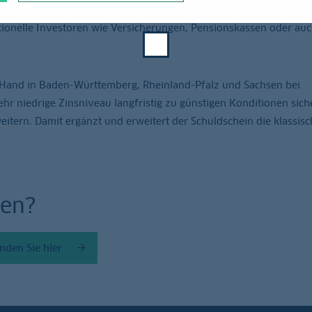
zip ähnelt der Schuldschein einem normalen Darlehen. Der Unters
utionelle Investoren wie Versicherungen, Pensionskassen oder au
e Hand in Baden-Württemberg, Rheinland-Pfalz und Sachsen bei
ehr niedrige Zinsniveau langfristig zu günstigen Konditionen sic
eitern. Damit ergänzt und erweitert der Schuldschein die klassisc
sen?
nden Sie hier