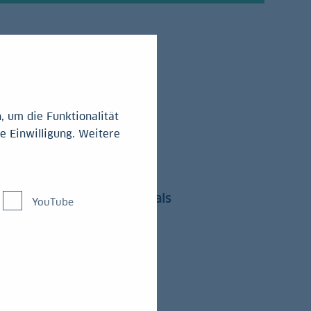
 um die Funktionalität
e Einwilligung. Weitere
die LBBW der Kapitalmarkt als
YouTube
laubt es