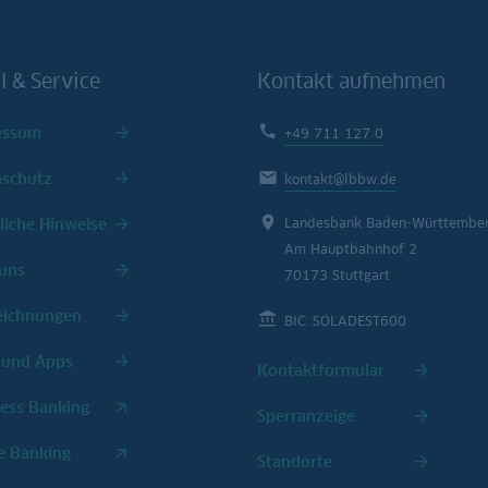
l & Service
Kontakt aufnehmen
essum
+49 711 127 0
nschutz
kontakt@lbbw.de
liche Hinweise
Landesbank Baden-Württembe
Am Hauptbahnhof 2
uns
70173 Stuttgart
eichnungen
BIC: SOLADEST600
 und Apps
Kontaktformular
ess Banking
Sperranzeige
e Banking
Standorte