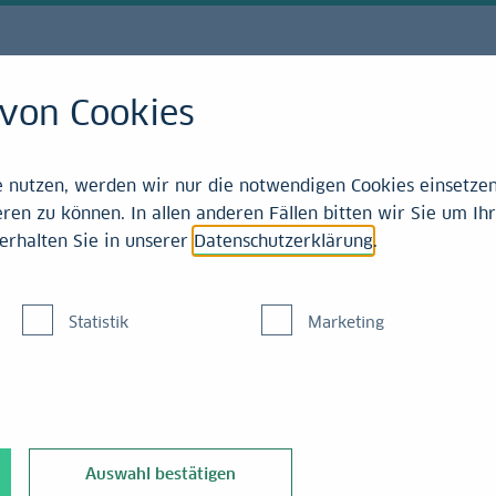
von Cookies
nutzen, werden wir nur die notwendigen Cookies einsetzen,
ren zu können. In allen anderen Fällen bitten wir Sie um Ihr
uldscheindarlehen
erhalten Sie in unserer
Datenschutzerklärung
.
ierung ist der Schuldschein. Damit lässt sich über 
Statistik
Marketing
 Alternative zu
Kommunaldarlehen
und
Kommunalanleihen
. Er er
Auswahl bestätigen
, Rheinland-Pfalz und Sachsen, über die LBBW neue