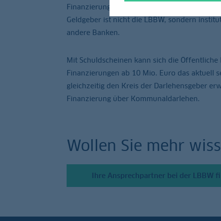
Finanzierungsquellen zu erschließen. Im Prin
Geldgeber ist nicht die LBBW, sondern instit
andere Banken.
Mit Schuldscheinen kann sich die Öffentlich
Finanzierungen ab 10 Mio. Euro das aktuell s
gleichzeitig den Kreis der Darlehensgeber erw
Finanzierung über Kommunaldarlehen.
Wollen Sie mehr wis
Ihre Ansprechpartner bei der LBBW fi