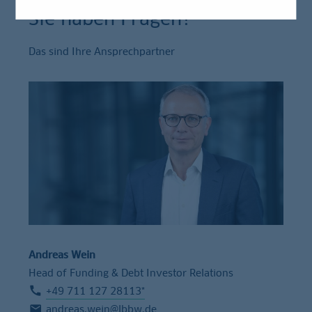
Sie haben Fragen?
Das sind Ihre Ansprechpartner
Andreas Wein
Head of Funding & Debt Investor Relations
+49 711 127 28113*
andreas.wein@lbbw.de