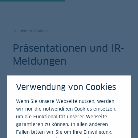
Investor Relations
Präsentationen und IR-
Meldungen
Die Zahlen zur Bank: Hier finden Sie alle
Verwendung von Cookies
wichtigen Berichte rund um die finanzielle
und wirtschaftliche Entwicklung der LBBW.
Wenn Sie unsere Webseite nutzen, werden
wir nur die notwendigen Cookies einsetzen,
um die Funktionalität unserer Webseite
Als Investor, Anleger oder Geschäftspartner sollen
garantieren zu können. In allen anderen
Sie jederzeit im Bild über die Geschäfte der LBBW
Fällen bitten wir Sie um Ihre Einwilligung.