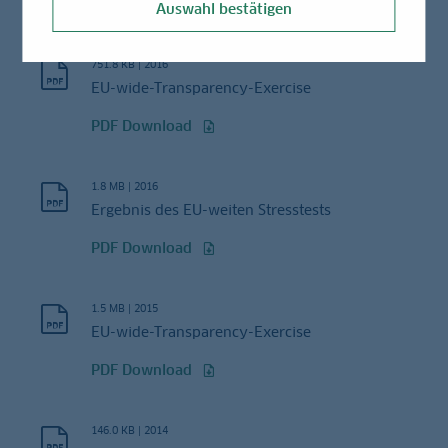
PDF Download
Auswahl bestätigen
751.8 KB
|
2016
EU-wide-Transparency-Exercise
PDF Download
1.8 MB
|
2016
Ergebnis des EU-weiten Stresstests
PDF Download
1.5 MB
|
2015
EU-wide-Transparency-Exercise
PDF Download
146.0 KB
|
2014