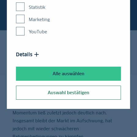
Statistik
Marketing
YouTube
Von: Benedikt Horwedel, Junior Analyst
Details
Alle auswählen
Auswahl bestätigen
Die Preise am Wohnimmobilienmarkt sind auch zu
Beginn des laufenden Jahres weiter gestiegen. Das
Momentum ließ zuletzt jedoch deutlich nach.
Insgesamt bleibt der Markt im Aufschwung, hat
jedoch mit wieder schwächeren
Rahmenbedingungen zu kämpfen.