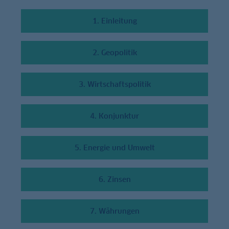
1. Einleitung
2. Geopolitik
3. Wirtschaftspolitik
4. Konjunktur
5. Energie und Umwelt
6. Zinsen
7. Währungen