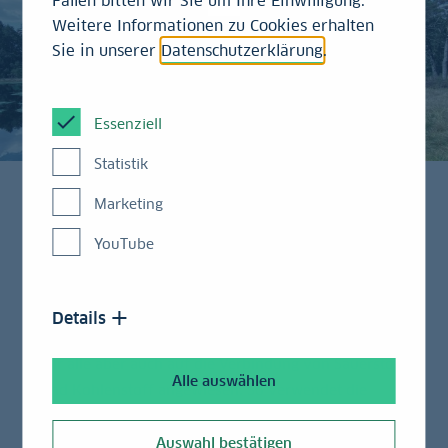
Fällen bitten wir Sie um Ihre Einwilligung.
Weitere Informationen zu Cookies erhalten
Sie in unserer
Datenschutzerklärung
.
Essenziell
Statistik
Marketing
Bei der Diskussion um eine nachhaltigere Zukunft
YouTube
wird Kohlenstoffdioxid in Form von fossilen
Energieträgern wie Kohle oder Erdöl häufig als
Verursacher der Erderwärmung und zu
Details
reduzierendes Übel identifiziert. In der Realität sind
wir alle aber auch auf die Verbindung von Sauerstoff
Alle auswählen
und Kohlenstoff angewiesen. So verwendet die
Industrie die freigesetzte Kraft zur Herstellung von
Nahrungsmitteln, Energie oder Baumaterialien. Dabei
Auswahl bestätigen