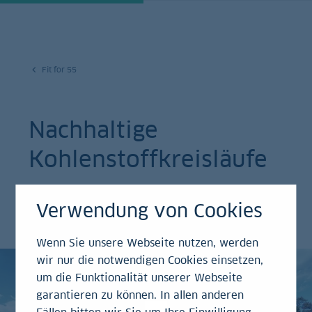
Fit for 55
Nachhaltige
Kohlenstoffkreisläufe
CO₂-Speicherung: wie die Europäische Union
Verwendung von Cookies
das Recycling von Kohlendioxid vorantreibt
Wenn Sie unsere Webseite nutzen, werden
wir nur die notwendigen Cookies einsetzen,
um die Funktionalität unserer Webseite
garantieren zu können. In allen anderen