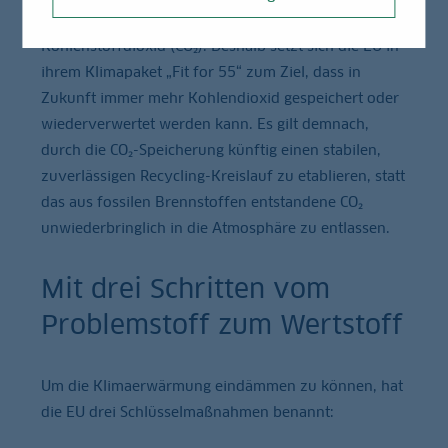
entsteht allerdings auch klimaschädliches
Kohlenstoffdioxid (CO₂). Deshalb setzt sich die EU in
ihrem Klimapaket „Fit for 55“ zum Ziel, dass in
Zukunft immer mehr Kohlendioxid gespeichert oder
wiederverwertet werden kann. Es gilt demnach,
durch die CO₂-Speicherung künftig einen stabilen,
zuverlässigen Recycling-Kreislauf zu etablieren, statt
das aus fossilen Brennstoffen entstandene CO₂
unwiederbringlich in die Atmosphäre zu entlassen.
Mit drei Schritten vom
Problemstoff zum Wertstoff
Um die Klimaerwärmung eindämmen zu können, hat
die EU drei Schlüsselmaßnahmen benannt: