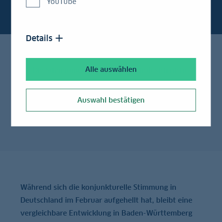
YouTube
Details
Alle auswählen
Die Stimmung der Wirtschaft erholt sich nicht
Baden-Württemberg in der Transformationskrise
Auswahl bestätigen
Von: Dr. Guido Zimmermann
Während sich die konjunkturelle Stimmung in
Deutschland im Februar aufgehellt hat, bleibt eine
vergleichbare Entwicklung in Baden-Württemberg