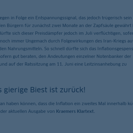
egen in Folge ein Entspannungssignal, das jedoch trügerisch sein
den Bürgern für zunächst zwei Monate an der Zapfsäule gewährt 
ürfte sich dieser Preisdämpfer jedoch im Juli verflüchtigen, sofe
t noch immer Ungemach durch Folgewirkungen des Iran-Kriegs au
den Nahrungsmitteln. So schnell dürfte sich das Inflationsgespens
insofern gut beraten, den Andeutungen einzelner Notenbanker der
nd auf der Ratssitzung am 11. Juni eine Leitzinsanhebung zu
 gierige Biest ist zurück!
n haben können, dass die Inflation ein zweites Mal innerhalb kü
in der aktuellen Ausgabe von
Kraemers Klartext
.