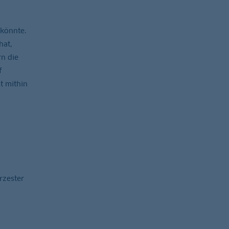
 könnte.
hat,
rn die
f
t mithin
rzester