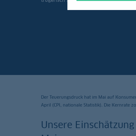
trügerisch sein könnte.
Der Teuerungsdruck hat im Mai auf Konsument
April (CPI, nationale Statistik). Die Kernrate
Unsere Einschätzung 