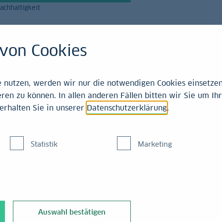
achhaltigkeit
Magazin
Leistungen
von Cookies
Einschätzungen
nutzen, werden wir nur die notwendigen Cookies einsetzen,
ren zu können. In allen anderen Fällen bitten wir Sie um Ihr
erhalten Sie in unserer
Datenschutzerklärung
.
nsrate für
Statistik
Marketing
endet nach zwei
nal, das jedoch
Auswahl bestätigen