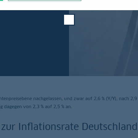
enpreisebene nachgelassen, und zwar auf 2,6 % (Y/Y), nach 2,9
 zog dagegen von 2,3 % auf 2,5 % an.
zur Inflationsrate Deutschland