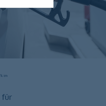
 % im
 für