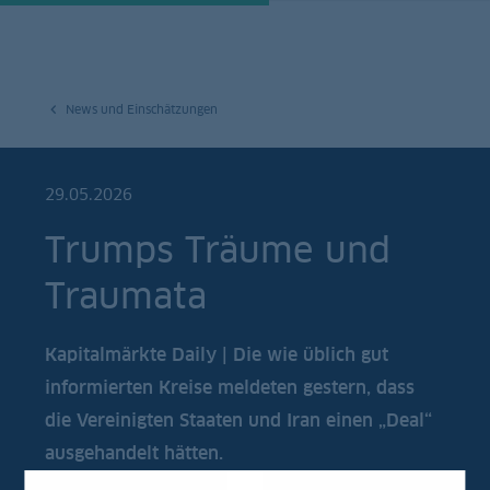
News und Einschätzungen
29.05.2026
Trumps Träume und
Traumata
Kapitalmärkte Daily | Die wie üblich gut
informierten Kreise meldeten gestern, dass
die Vereinigten Staaten und Iran einen „Deal“
ausgehandelt hätten.