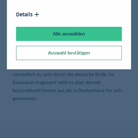
ausgeglichen sein. Das spricht insgesamt für ein
langsames Vorgehen der EZB. Sie könnte auch
Details
einmal eine längere Pause einlegen, falls die
Inflationsrisiken wieder aufflackern. Wir erwarten
Alle auswählen
daher die nächste Zinssenkung im Dezember, dann
um weitere 25 Basispunkte. Im kommenden Jahr
dürfte es ähnlich laufen. Der Markt wird sich in
Auswahl bestätigen
Geduld üben müssen. Wer heute eine schnelle Serie
oder große Schritte abwärts erwartet, sieht die Sache
vermutlich zu sehr durch die deutsche Brille. Im
Euroraum insgesamt sieht es aber derzeit
konjunkturell besser aus als in Deutschland für sich
genommen.