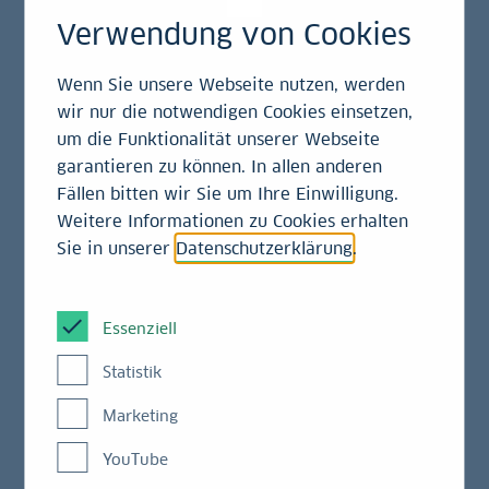
Zinsabstandes zwischen Hauptrefi- und Einlagesatz
Verwendung von Cookies
war bereits im Frühjahr von der EZB angekündigt
worden und ist eher als technische Maßnahme zu
Wenn Sie unsere Webseite nutzen, werden
betrachten, da sich die Geldmarktsätze seit geraumer
wir nur die notwendigen Cookies einsetzen,
Zeit ohnehin am Einlagesatz orientieren.
um die Funktionalität unserer Webseite
garantieren zu können. In allen anderen
Unsere Ersteinschätzung zur
Fällen bitten wir Sie um Ihre Einwilligung.
Weitere Informationen zu Cookies erhalten
heutigen EZB-Zinssenkung
Sie in unserer
Datenschutzerklärung
.
Die Zinssenkung war auch in der Höhe erwartet
worden und dürfte durch die Daten der letzten
Essenziell
Monate – weniger Inflation, schwächere Konjunktur –
Statistik
gerechtfertigt sein. Was den weiteren Ausblick
angeht, blieb die EZB heute vage. Auch die
Marketing
Projektionen geben keinen wirklichen Hinweis. Die
YouTube
Risiken für die Inflationsprojektion dürften in etwa