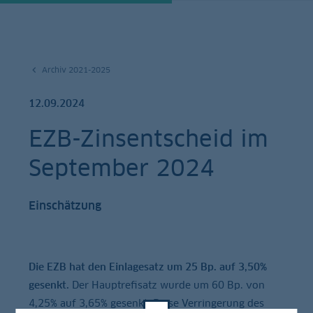
Archiv 2021-2025
12.09.2024
EZB-Zinsentscheid im
September 2024
Einschätzung
Die EZB hat den Einlagesatz um 25 Bp. auf 3,50%
gesenkt.
Der Hauptrefisatz wurde um 60 Bp. von
4,25% auf 3,65% gesenkt. Diese Verringerung des