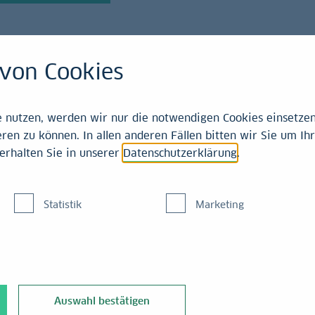
von Cookies
renzen
nutzen, werden wir nur die notwendigen Cookies einsetzen,
ren zu können. In allen anderen Fällen bitten wir Sie um Ihr
erhalten Sie in unserer
Datenschutzerklärung
.
 – Hoffen
Statistik
Marketing
sdruck erwarten, der
 der Straße von
Auswahl bestätigen