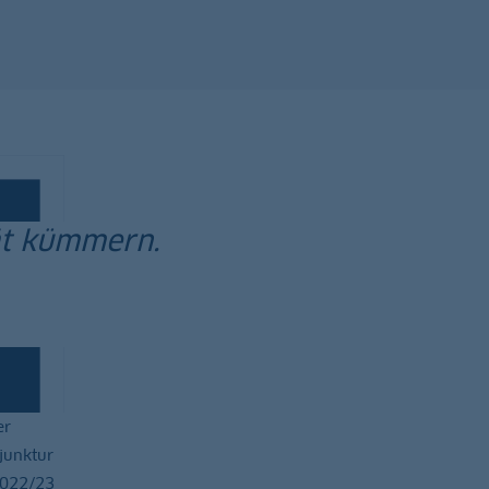
tät kümmern.
er
junktur
2022/23