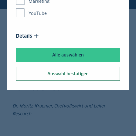
Marketing
YouTube
Details
Alle auswählen
Auswahl bestätigen
Wird Trump nun mit Warsh
zufrieden sein?
Dr. Moritz Kraemer, Chefvolkswirt und Leiter
Research