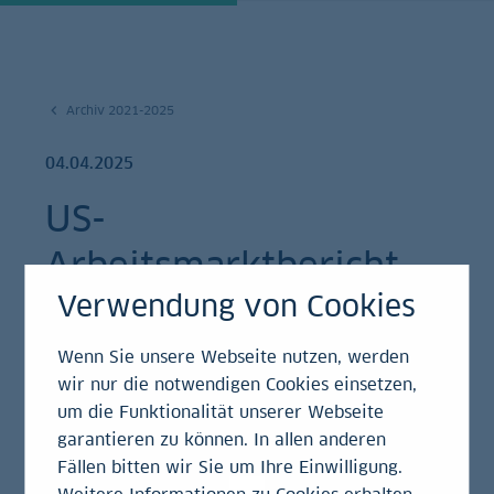
Archiv 2021-2025
04.04.2025
US-
Arbeitsmarktbericht
Verwendung von Cookies
März 2025
Wenn Sie unsere Webseite nutzen, werden
Einschätzung
wir nur die notwendigen Cookies einsetzen,
um die Funktionalität unserer Webseite
garantieren zu können. In allen anderen
Fällen bitten wir Sie um Ihre Einwilligung.
Das US-Arbeitsministerium hat soeben seinen
Weitere Informationen zu Cookies erhalten