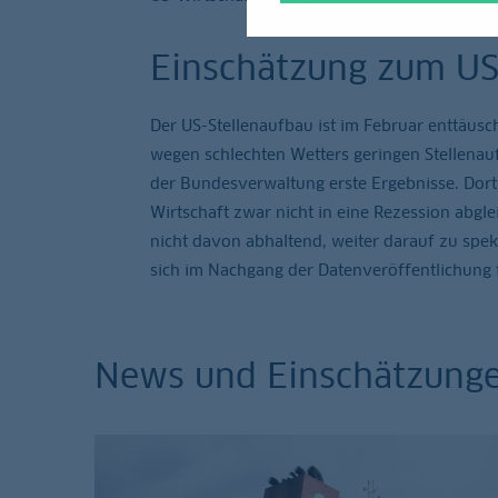
Einschätzung zum US
Der US-Stellenaufbau ist im Februar enttäus
wegen schlechten Wetters geringen Stellenau
der Bundesverwaltung erste Ergebnisse. Dort
Wirtschaft zwar nicht in eine Rezession abgle
nicht davon abhaltend, weiter darauf zu spe
sich im Nachgang der Datenveröffentlichung f
News und Einschätzung