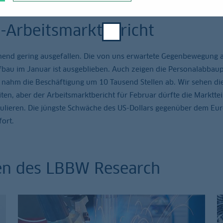
-Arbeitsmarktbericht
chend gering ausgefallen. Die von uns erwartete Gegenbewegung 
fbau im Januar ist ausgeblieben. Auch zeigen die Personalabbaup
 nahm die Beschäftigung um 10 Tausend Stellen ab. Wir sehen di
iten, aber der Arbeitsmarktbericht für Februar dürfte die Marktt
kulieren. Die jüngste Schwäche des US-Dollars gegenüber dem Eur
ort.
en des LBBW Research