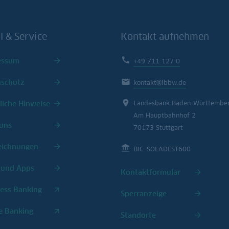
l & Service
Kontakt aufnehmen
essum
+49 711 127 0
nschutz
kontakt@lbbw.de
liche Hinweise
Landesbank Baden-Württembe
Am Hauptbahnhof 2
uns
70173 Stuttgart
eichnungen
BIC: SOLADEST600
 und Apps
Kontaktformular
ess Banking
Sperranzeige
e Banking
Standorte