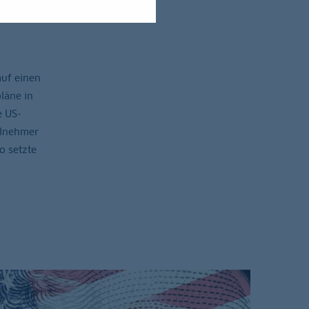
auf einen
läne in
e US-
eilnehmer
o setzte