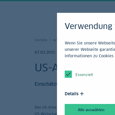
Verwendung 
Startseite
News und Service
Research
Archiv 20
Wenn Sie unsere Webseite 
unserer Webseite garantie
07.03.2025
Informationen zu Cookies 
US-Arbeitsmark
Essenziell
Einschätzung
Details
Das US-Arbeitsministerium hat soeben seinen
Alle auswählen
US-Wirtschaft im abgelaufenen Monat
151 Ta