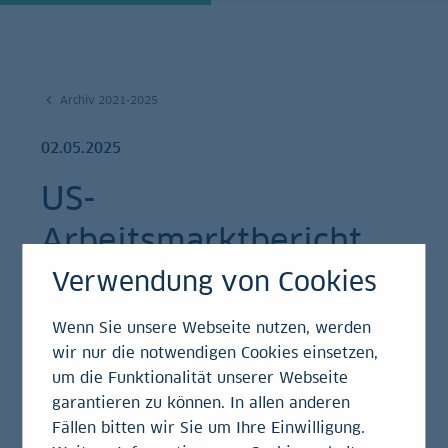
Archiv 2021-2025
02.05.2025
US-
Arbeitsmarktbericht
April 2025
Verwendung von Cookies
Wenn Sie unsere Webseite nutzen, werden
Einschätzung
wir nur die notwendigen Cookies einsetzen,
um die Funktionalität unserer Webseite
garantieren zu können. In allen anderen
Das US-Arbeitsministerium hat soeben seinen
Fällen bitten wir Sie um Ihre Einwilligung.