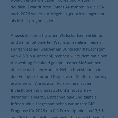
Konkurrenten wie Japan, Korea und Vietnam
deutlich. Zwar dürften Chinas Ausfuhren in die USA
auch 2026 weiter zurückgehen, jedoch weniger stark
als bisher prognostiziert.
Angesichts der schwachen Wirtschaftsentwicklung
und der ambitionierten Wachstumsziele im neuen
Fünfjahresplan (welcher ein Durchschnittswachstum
von 4,5 % p.a. anstrebt) rechnen wir zudem mit einer
Ausweitung fiskalund geldpolitischer Maßnahmen
über die nächsten Monate. Neben Investitionen in
den Energiesektor und Projekte zur Stadterneuerung
erwarten wir Anreize zur Förderung privater
Investitionen in Chinas Zukunftsindustrien –
darunter Halbleiter, Biotechnologie und digitale
Infrastruktur. Insgesamt heben wir unsere BIP-
Prognose für 2026 um 0,3 Prozentpunkte auf 3,5 %
an. Gleichwohl bleiben wir weiterhin vorsichtiger als