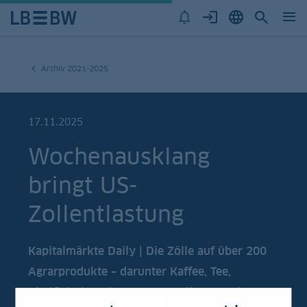
Archiv 2021-2025
17.11.2025
Wochenausklang
bringt US-
Zollentlastung
Kapitalmärkte Daily | Die Zölle auf über 200
Agrarprodukte – darunter Kaffee, Tee,
Rindfleisch und Tomaten – sollen von den