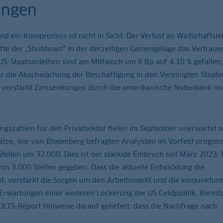
ungen
nd ein Kompromiss ist nicht in Sicht. Der Verlust an Wirtschaftsle
fte der „Shutdown“ in der derzeitigen Gemengelage das Vertrauen
US-Staatsanleihen sind am Mittwoch um 6 Bp auf 4,10 % gefallen,
 die Abschwächung der Beschäftigung in den Vereinigten Staate
t verstärkt Zinssenkungen durch die amerikanische Notenbank no
ungszahlen für den Privatsektor fielen im September unerwartet 
lätze, wie von Bloomberg befragten Analysten im Vorfeld prognost
ellen um 32.000. Dies ist der stärkste Einbruch seit März 2023. 
von 3.000 Stellen gegeben. Dass die aktuelle Entwicklung die
t, verstärkt die Sorgen um den Arbeitsmarkt und die konjunkture
 Erwartungen einer weiteren Lockerung der US Geldpolitik. Bereits
OLTS-Report Hinweise darauf geliefert, dass die Nachfrage nach