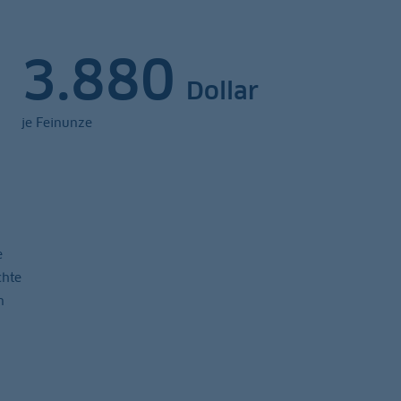
3.880
Dollar
je Feinunze
e
chte
n