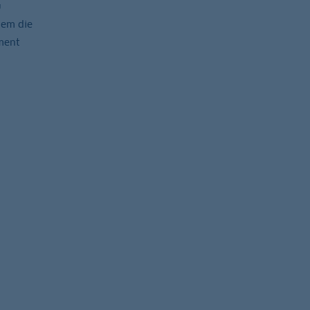
u
lem die
ment