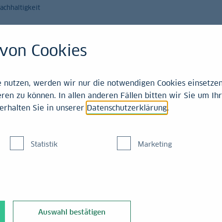
achhaltigkeit
Magazin
Leistungen
von Cookies
21-2025
nutzen, werden wir nur die notwendigen Cookies einsetzen,
ren zu können. In allen anderen Fällen bitten wir Sie um Ihr
erhalten Sie in unserer
Datenschutzerklärung
.
unter
Statistik
Marketing
Arbeitsmarkt
allel dazu setzte der
Auswahl bestätigen