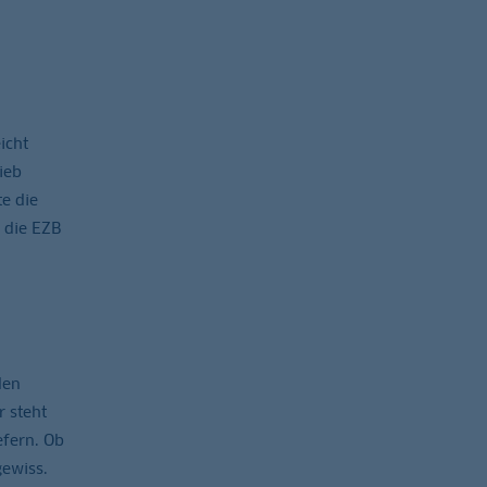
icht
ieb
te die
s die EZB
den
 steht
efern. Ob
gewiss.