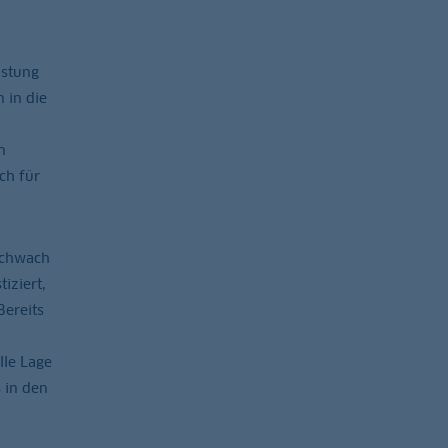
istung
 in die
n
ch für
schwach
iziert,
Bereits
lle Lage
 in den