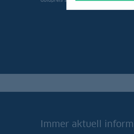
Goldpreis seinen Aufwärtstrend fort.
Immer aktuell inform