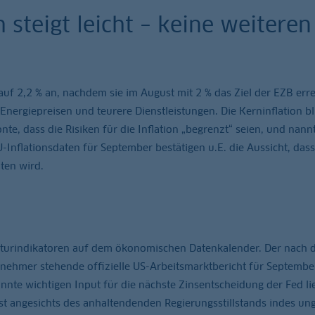
 steigt leicht – keine weiteren
uf 2,2 % an, nachdem sie im August mit 2 % das Ziel der EZB erre
Energiepreisen und teurere Dienstleistungen. Die Kerninflation bl
nte, dass die Risiken für die Inflation „begrenzt“ seien, und nann
Inflationsdaten für September bestätigen u.E. die Aussicht, das
lten wird.
kturindikatoren auf dem ökonomischen Datenkalender. Der nach 
ehmer stehende offizielle US-Arbeitsmarktbericht für September
nte wichtigen Input für die nächste Zinsentscheidung der Fed li
st angesichts des anhaltendenden Regierungsstillstands indes un