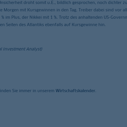
cherheit droht somit u.E., bildlich gesprochen, noch dichter z
te Morgen mit Kursgewinnen in den Tag. Treiber dabei sind vor al
,5 % im Plus, der Nikkei mit 1 %. Trotz des anhaltenden US-Govern
n Seiten des Atlantiks ebenfalls auf Kursgewinne hin.
nal Investment Analyst)
finden Sie immer in unserem
Wirtschaftskalender
.