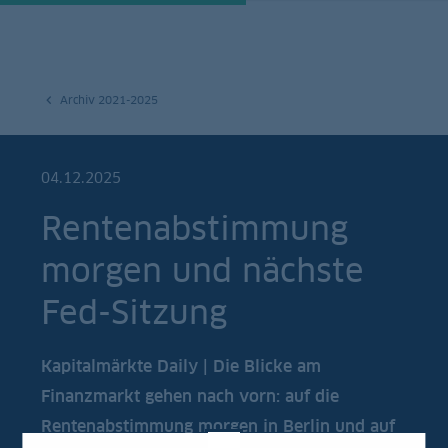
Archiv 2021-2025
04.12.2025
Rentenabstimmung
morgen und nächste
Fed-Sitzung
Kapitalmärkte Daily | Die Blicke am
Finanzmarkt gehen nach vorn: auf die
Rentenabstimmung morgen in Berlin und auf