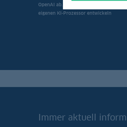
OpenAI ab. Der Entwickler von ChatGP
eigenen KI-Prozessor entwickeln
Immer aktuell inform