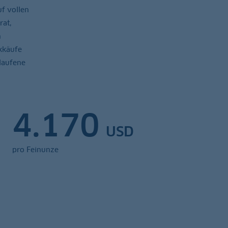
uf vollen
rat,
n
kkäufe
laufene
4.170
USD
pro Feinunze