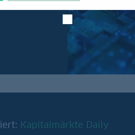
T möchte einen
iert:
Kapitalmärkte Daily