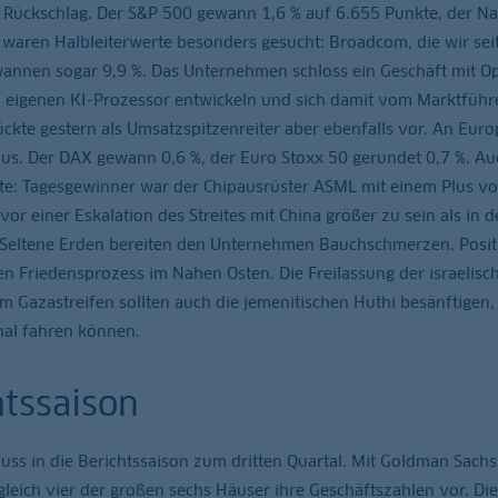
n Rückschlag. Der S&P 500 gewann 1,6 % auf 6.655 Punkte, der N
et waren Halbleiterwerte besonders gesucht: Broadcom, die wir se
wannen sogar 9,9 %. Das Unternehmen schloss ein Geschäft mit O
 eigenen KI-Prozessor entwickeln und sich damit vom Marktführ
kte gestern als Umsatzspitzenreiter aber ebenfalls vor. An Euro
aus. Der DAX gewann 0,6 %, der Euro Stoxx 50 gerundet 0,7 %. Au
rte: Tagesgewinner war der Chipausrüster ASML mit einem Plus vo
r einer Eskalation des Streites mit China größer zu sein als in 
Seltene Erden bereiten den Unternehmen Bauchschmerzen. Posit
n Friedensprozess im Nahen Osten. Die Freilassung der israelisc
 Gazastreifen sollten auch die jemenitischen Huthi besänftigen,
nal fahren können.
htssaison
ss in die Berichtssaison zum dritten Quartal. Mit Goldman Sachs
gleich vier der großen sechs Häuser ihre Geschäftszahlen vor. Die