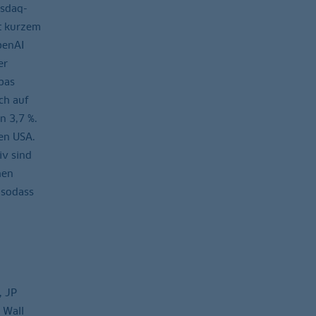
asdaq-
it kurzem
penAI
er
pas
ch auf
n 3,7 %.
den USA.
iv sind
hen
 sodass
, JP
 Wall