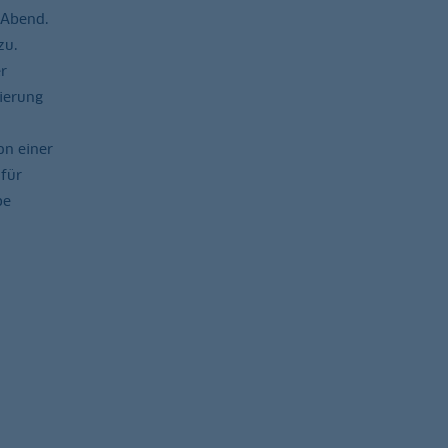
 Abend.
zu.
r
ierung
on einer
 für
pe