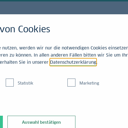
von Cookies
21-2025
nutzen, werden wir nur die notwendigen Cookies einsetzen,
ren zu können. In allen anderen Fällen bitten wir Sie um Ihr
erhalten Sie in unserer
Datenschutzerklärung
.
mit
Statistik
Marketing
iterwerte
an
Auswahl bestätigen
 ein Geschäft mit