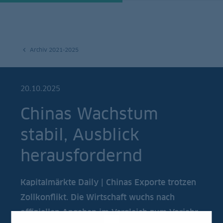
Archiv 2021-2025
20.10.2025
Chinas Wachstum
stabil, Ausblick
herausfordernd
Kapitalmärkte Daily | Chinas Exporte trotzen
Zollkonflikt. Die Wirtschaft wuchs nach
offiziellen Angaben im Vergleich zum Vorjahr