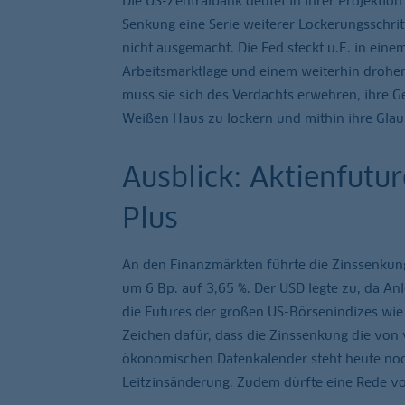
Die US-Zentralbank deutet in ihrer Projektio
Senkung eine Serie weiterer Lockerungsschritt
nicht ausgemacht. Die Fed steckt u.E. in ein
Arbeitsmarktlage und einem weiterhin drohen
muss sie sich des Verdachts erwehren, ihre 
Weißen Haus zu lockern und mithin ihre Gla
Ausblick: Aktienfutu
Plus
An den Finanzmärkten führte die Zinssenkung 
um 6 Bp. auf 3,65 %. Der USD legte zu, da An
die Futures der großen US-Börsenindizes wie
Zeichen dafür, dass die Zinssenkung die von v
ökonomischen Datenkalender steht heute noch
Leitzinsänderung. Zudem dürfte eine Rede vo