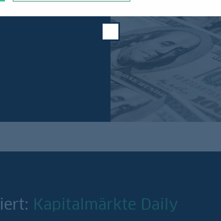
iert:
Kapitalmärkte Daily