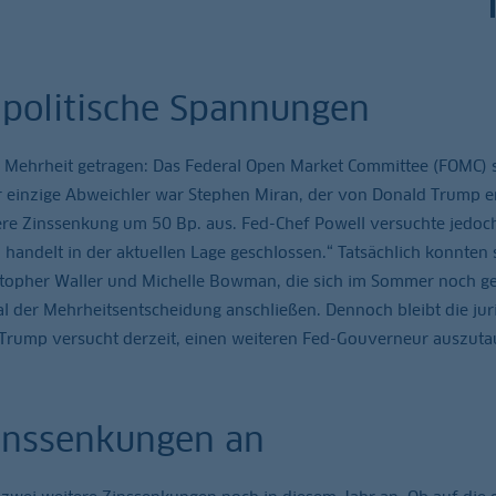
 politische Spannungen
n Mehrheit getragen: Das Federal Open Market Committee (FOMC) 
r einzige Abweichler war Stephen Miran, der von Donald Trump e
ere Zinssenkung um 50 Bp. aus. Fed-Chef Powell versuchte jedoch
handelt in der aktuellen Lage geschlossen.“ Tatsächlich konnten 
ristopher Waller und Michelle Bowman, die sich im Sommer noch g
 der Mehrheitsentscheidung anschließen. Dennoch bleibt die juri
rump versucht derzeit, einen weiteren Fed-Gouverneur auszuta
Zinssenkungen an