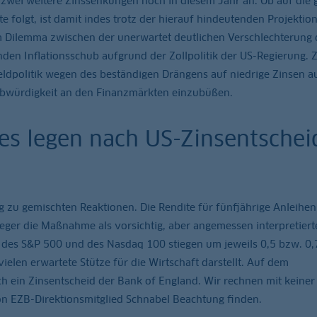
n zwei weitere Zinssenkungen noch in diesem Jahr an. Ob auf die g
e folgt, ist damit indes trotz der hierauf hindeutenden Projektio
em Dilemma zwischen der unerwartet deutlichen Verschlechterung 
den Inflationsschub aufgrund der Zollpolitik der US-Regierung.
Geldpolitik wegen des beständigen Drängens auf niedrige Zinsen 
ubwürdigkeit an den Finanzmärkten einzubüßen.
res legen nach US-Zinsentschei
zu gemischten Reaktionen. Die Rendite für fünfjährige Anleihen 
leger die Maßnahme als vorsichtig, aber angemessen interpretier
 des S&P 500 und des Nasdaq 100 stiegen um jeweils 0,5 bzw. 0,7
ielen erwartete Stütze für die Wirtschaft darstellt. Auf dem
 ein Zinsentscheid der Bank of England. Wir rechnen mit keiner
n EZB-Direktionsmitglied Schnabel Beachtung finden.