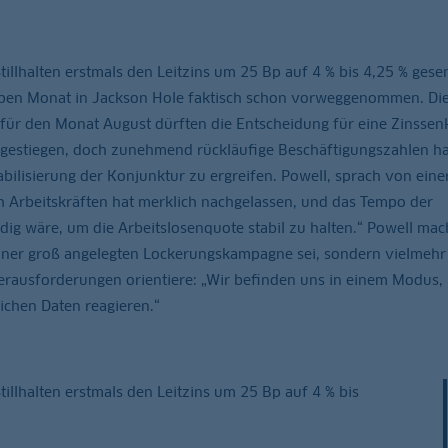
llhalten erstmals den Leitzins um 25 Bp auf 4 % bis 4,25 % gesen
appen Monat in Jackson Hole faktisch schon vorweggenommen. Di
für den Monat August dürften die Entscheidung für eine Zinsse
tzt gestiegen, doch zunehmend rückläufige Beschäftigungszahlen 
ilisierung der Konjunktur zu ergreifen. Powell, sprach von eine
 Arbeitskräften hat merklich nachgelassen, und das Tempo der
ig wäre, um die Arbeitslosenquote stabil zu halten.“ Powell mac
 einer groß angelegten Lockerungskampagne sei, sondern vielmehr
 Herausforderungen orientiere: „Wir befinden uns in einem Modus,
lichen Daten reagieren.“
llhalten erstmals den Leitzins um 25 Bp auf 4 % bis