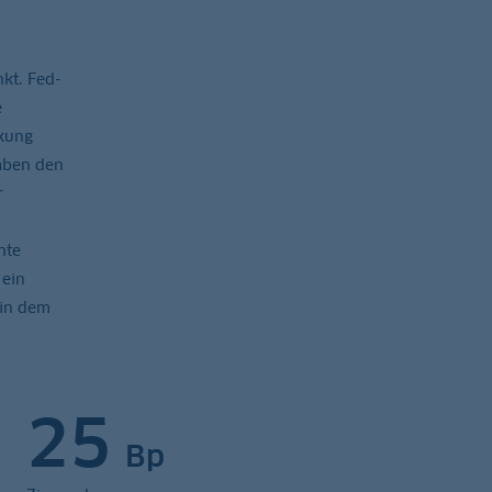
kt. Fed-
e
nkung
haben den
r
hte
 ein
 in dem
25
Bp