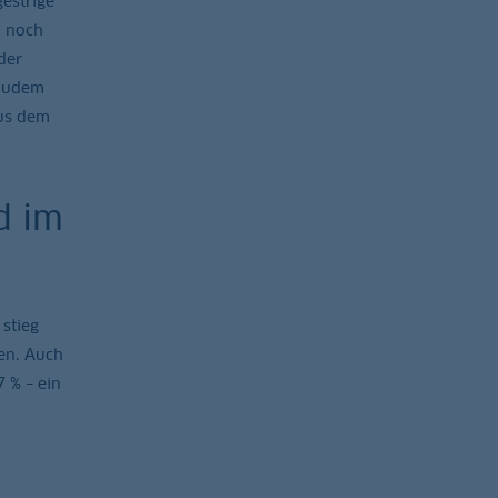
estrige
n noch
der
 Zudem
aus dem
d im
stieg
ten. Auch
 % – ein