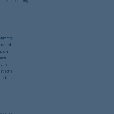
Zinssenkung
stimmte
rnannt
, die
sich
egen
stische
uschen –