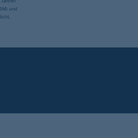
n Jahren
ESM) und
icht,