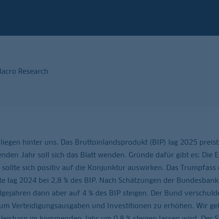
 Macro Research
 liegen hinter uns. Das Bruttoinlandsprodukt (BIP) lag 2025 preis
en Jahr soll sich das Blatt wenden. Gründe dafür gibt es: Die 
s sollte sich positiv auf die Konjunktur auswirken. Das Trumpfass
quote lag 2024 bei 2,8 % des BIP. Nach Schätzungen der Bundesbank
gejahren dann aber auf 4 % des BIP steigen. Der Bund verschulde
um Verteidigungsausgaben und Investitionen zu erhöhen. Wir g
sleistung im kommenden Jahr um 0,8 % steigen lassen wird. Der S