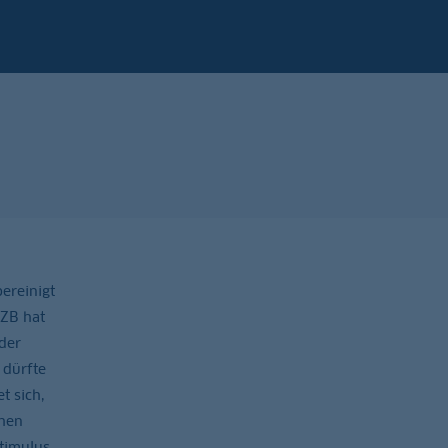
bereinigt
EZB hat
 der
 dürfte
t sich,
ehen
timulus