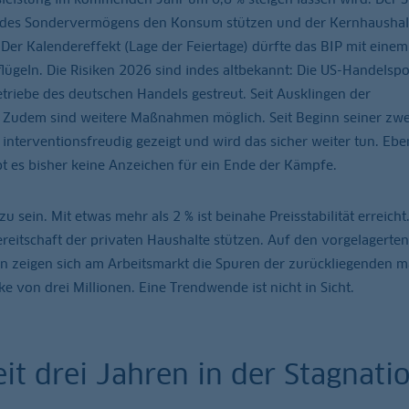
le des Sondervermögens den Konsum stützen und der Kernhaushal
r Kalendereffekt (Lage der Feiertage) dürfte das BIP mit einem
ügeln. Die Risiken 2026 sind indes altbekannt: Die US-Handelspol
triebe des deutschen Handels gestreut. Seit Ausklingen der
A. Zudem sind weitere Maßnahmen möglich. Seit Beginn seiner zwe
interventionsfreudig gezeigt und wird das sicher weiter tun. Eben
ibt es bisher keine Anzeichen für ein Ende der Kämpfe.
u sein. Mit etwas mehr als 2 % ist beinahe Preisstabilität erreicht
itschaft der privaten Haushalte stützen. Auf den vorgelagerten
n zeigen sich am Arbeitsmarkt die Spuren der zurückliegenden 
e von drei Millionen. Eine Trendwende ist nicht in Sicht.
it drei Jahren in der Stagnati