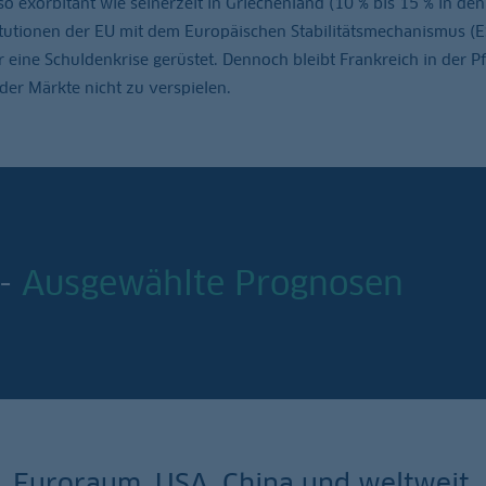
 so exorbitant wie seinerzeit in Griechenland (10 % bis 15 % in de
itutionen der EU mit dem Europäischen Stabilitätsmechanismus (
ine Schuldenkrise gerüstet. Dennoch bleibt Frankreich in der Pfl
er Märkte nicht zu verspielen.
 -
Ausgewählte Prognosen
, Euroraum, USA, China und weltweit