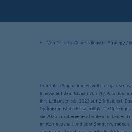
Von Dr. Jens-Oliver Niklasch · Strategy /
Drei Jahre Stagnation, eigentlich sogar sechs,
in etwa auf dem Niveau von 2019. Im kommend
ihre Leitzinsen seit 2023 auf 2 % halbiert. Da
Optimisten ist die Fiskalpolitik. Die Defizit
sie 2025 vorübergehend sinken, in beiden Fol
im Kernhaushalt und über Sondervermögen, 
davon aus, dass dieser Impuls die Wirtschaft