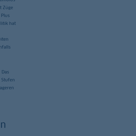
t Züge
 Plus
itik hat
iten
falls
. Das
 Stufen
mageren
on