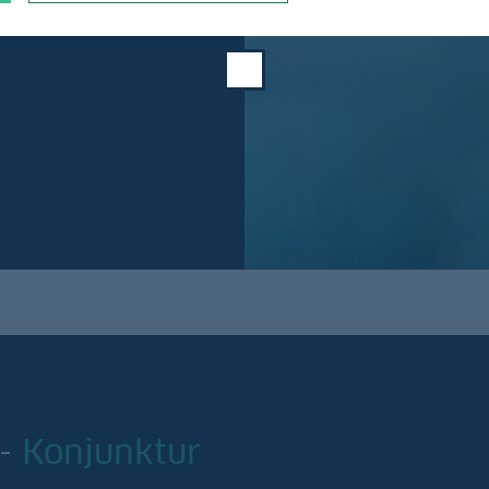
 Konjunktur.
 -
Konjunktur