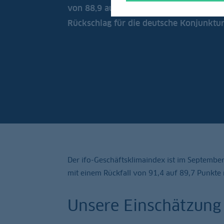
von 88,9 auf 87,7 Punkte gefallen. Ein 
Rückschlag für die deutsche Konjunktur
Der ifo-Geschäftsklimaindex ist im Septembe
mit einem Rückfall von 91,4 auf 89,7 Punkte 
Unsere Einschätzung