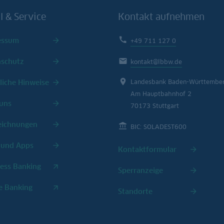
l & Service
Kontakt aufnehmen
essum
+49 711 127 0
nschutz
kontakt@lbbw.de
liche Hinweise
Landesbank Baden-Württembe
Am Hauptbahnhof 2
uns
70173 Stuttgart
eichnungen
BIC: SOLADEST600
 und Apps
Kontaktformular
ess Banking
Sperranzeige
e Banking
Standorte