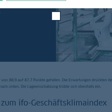
unerwarteter
.
r von 88,9 auf 87,7 Punkte gefallen. Die Erwartungen drückten d
nach unten. Die Lageeinschätzung trübte sich ebenfalls ein.
 zum ifo-Geschäftsklimaindex