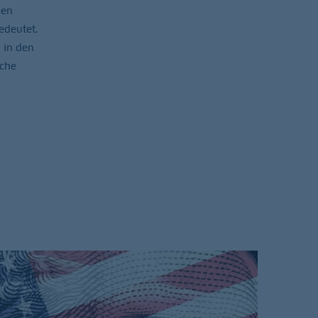
ben
edeutet.
 in den
sche