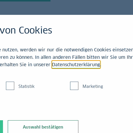
von Cookies
21-2025
nutzen, werden wir nur die notwendigen Cookies einsetzen,
ren zu können. In allen anderen Fällen bitten wir Sie um Ihr
erhalten Sie in unserer
Datenschutzerklärung
.
maindex
Statistik
Marketing
er
Auswahl bestätigen
ndex ist im September