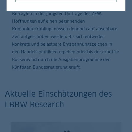
massiv beeindruckt wie die finanzmarktnäheren
Befragten in der jüngsten Umfrage des ZEW.
Hoffnungen auf einen beginnenden
Konjunkturfrühling müssen dennoch auf absehbare
Zeit aufgeschoben werden: Bis sich entweder
konkrete und belastbare Entspannungszeichen in
den Handelskonflikten ergeben oder bis der erhoffte
Rückenwind durch die Ausgabenprogramme der
künftigen Bundesregierung greift.
Aktuelle Einschätzungen des
LBBW Research