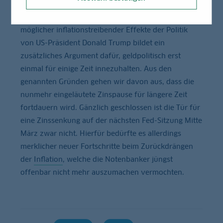
Prozentpunkt längst nicht mehr so stark bremst wie
noch letzten Sommer. Die Unsicherheit bezüglich
möglicher inflationstreibender Effekte der Politik
von US-Präsident Donald Trump bildet ein
zusätzliches Argument dafür, geldpolitisch erst
einmal für einige Zeit innezuhalten. Aus den
genannten Gründen gehen wir davon aus, dass die
nunmehr eingeläutete Zinspause für längere Zeit
fortdauern wird. Gänzlich geschlossen ist die Tür für
eine Zinssenkung auf der nächsten Fed-Sitzung Mitte
März zwar nicht. Hierfür bedürfte es allerdings
merklicher neuer Fortschritte beim Zurückdrängen
der
Inflation
, welche die Notenbanker jüngst
offenbar nicht mehr auszumachen vermochten.