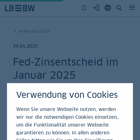
Archiv 2021-2025
29.01.2025
Fed-Zinsentscheid im
Januar 2025
Einschätzung
Verwendung von Cookies
Wenn Sie unsere Webseite nutzen, werden
wir nur die notwendigen Cookies einsetzen,
Die US-Notenbank hat beschlossen, ihr
um die Funktionalität unserer Webseite
Tagesgeldzielband unverändert bei 4,25 % - 4,50 %
garantieren zu können. In allen anderen
zu belassen. Es ist die erste Sitzung ohne