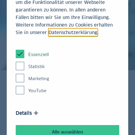
um die Funktionalität unserer Webseite
garantieren zu können. In allen anderen
Fällen bitten wir Sie um Ihre Einwilligung.
Weitere Informationen zu Cookies erhalten
Sie in unserer
Datenschutzerklärung
.
Essenziell
Statistik
Marketing
YouTube
Die Bundesfinanzagentur plant für 2026 mit
Anleiheplatzierungen in Höhe von ca. 512 Mrd. EUR
(via Auktionen), zzgl. dreier (konventioneller)
Details
Syndikate voraussichtlich bis zu 530 Mrd. EUR. Dies
ist ein neuer historischer Rekordwert. Im Vergleich
zum laufenden Jahr (425 Mrd. EUR) resultiert ein
Alle auswählen