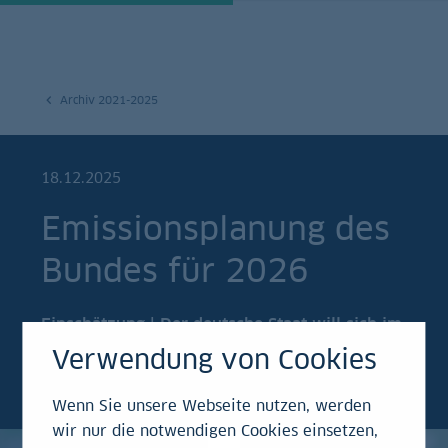
Archiv 2021-2025
18.12.2025
Emissionsplanung des
Bundes für 2026
Einschätzung | Der deutsche Staat will sich im
kommenden Jahr so viel Geld bei Investoren
Verwendung von Cookies
leihen wie nie zuvor.
Wenn Sie unsere Webseite nutzen, werden
wir nur die notwendigen Cookies einsetzen,