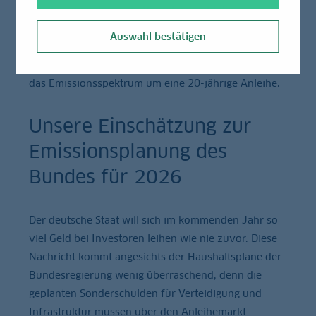
Anstieg um nahezu ein Viertel. Sowohl die
Geldmarktemissionen (+40 Mrd. EUR Y/Y) als auch
Auswahl bestätigen
die Kapitalmarktemissionen (+60-65 Mrd. EUR Y/Y)
dürften jeweils kräftig steigen. Der Bund erweitert
das Emissionsspektrum um eine 20-jährige Anleihe.
Unsere Einschätzung zur
Emissionsplanung des
Bundes für 2026
Der deutsche Staat will sich im kommenden Jahr so
viel Geld bei Investoren leihen wie nie zuvor. Diese
Nachricht kommt angesichts der Haushaltspläne der
Bundesregierung wenig überraschend, denn die
geplanten Sonderschulden für Verteidigung und
Infrastruktur müssen über den Anleihemarkt