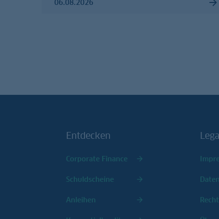
06.08.2026
Entdecken
Lega
Corporate Finance
Impr
Schuldscheine
Date
Anleihen
Recht