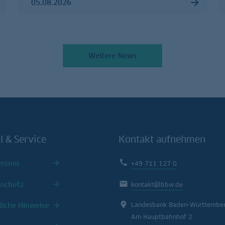
05.08.2026
Weitere News
l & Service
Kontakt aufnehmen
essum
+49 711 127 0
nschutz
kontakt@lbbw.de
liche Hinweise
Landesbank Baden-Württembe
Am Hauptbahnhof 2