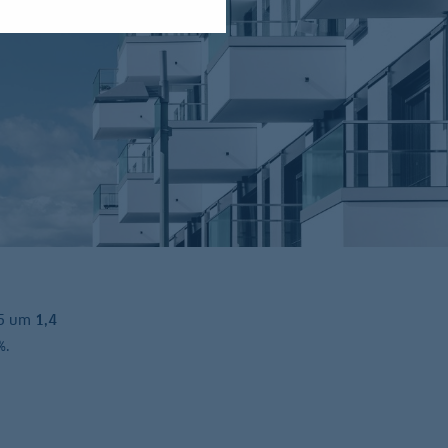
25 um
1,4
%.