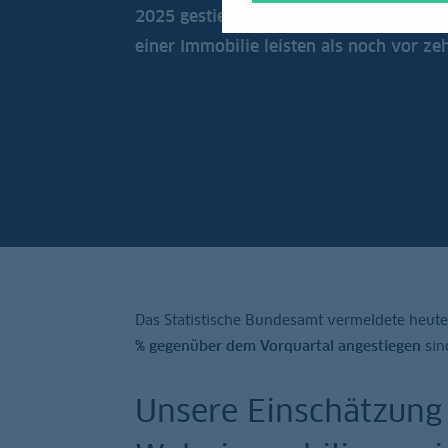
2025 gestiegen. Es können sich wenige
einer Immobilie leisten als noch vor ze
Das Statistische Bundesamt vermeldete heute
% gegenüber dem Vorquartal angestiegen
sin
Unsere Einschätzung