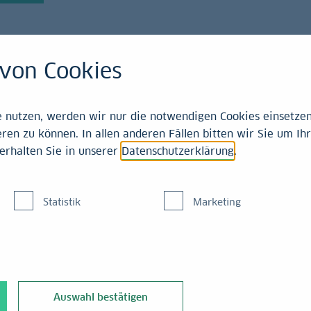
von Cookies
21-2025
nutzen, werden wir nur die notwendigen Cookies einsetzen,
ren zu können. In allen anderen Fällen bitten wir Sie um Ihr
erhalten Sie in unserer
Datenschutzerklärung
.
schen
Statistik
Marketing
reise im
Auswahl bestätigen
en im 1. Quartal