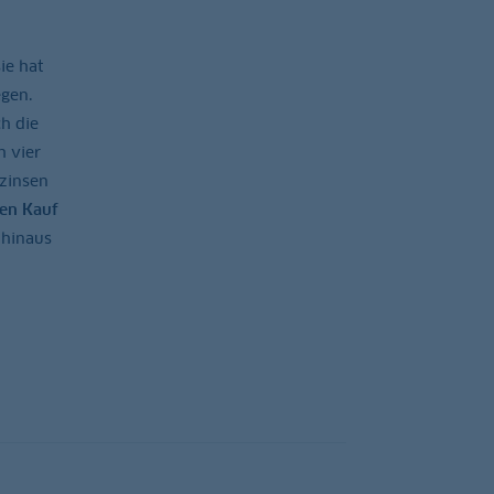
ie hat
egen.
h die
h vier
nzinsen
den Kauf
 hinaus