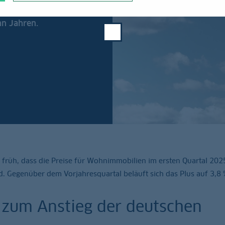
r Haushalte den Kauf
hn Jahren.
 früh, dass die Preise für Wohnimmobilien im ersten Quartal 20
d. Gegenüber dem Vorjahresquartal beläuft sich das Plus auf 3,8 
 zum Anstieg der deutschen