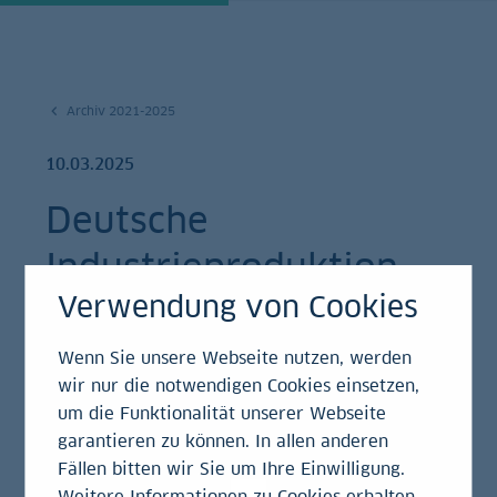
Archiv 2021-2025
10.03.2025
Deutsche
Industrieproduktion
Verwendung von Cookies
im Januar 2025
Wenn Sie unsere Webseite nutzen, werden
Einschätzung
wir nur die notwendigen Cookies einsetzen,
um die Funktionalität unserer Webseite
garantieren zu können. In allen anderen
Fällen bitten wir Sie um Ihre Einwilligung.
Nach Angaben von Destatis ist die Produktion im
Weitere Informationen zu Cookies erhalten