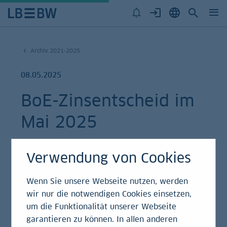
Archiv 2021-2025
08.05.2025
BoE-Zinsentscheid im
Mai 2025
Einschätzung
Verwendung von Cookies
Wenn Sie unsere Webseite nutzen, werden
wir nur die notwendigen Cookies einsetzen,
Die Bank of England gab bekannt, dass ihr
um die Funktionalität unserer Webseite
Geldpolitischer Ausschuß auf seiner gestrigen
garantieren zu können. In allen anderen
Sitzung beschlossen hat, den Leitzins um einen