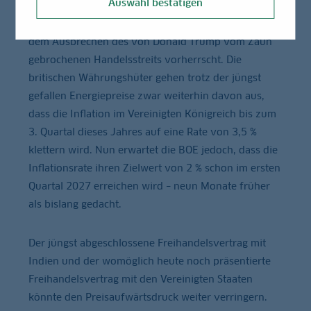
Auswahl bestätigen
Ratsmitglieder zeigt, wieviel Unsicherheit über den
weiteren Fortgang von Wachstum und Inflation seit
dem Ausbrechen des von Donald Trump vom Zaun
gebrochenen Handelsstreits vorherrscht. Die
britischen Währungshüter gehen trotz der jüngst
gefallen Energiepreise zwar weiterhin davon aus,
dass die Inflation im Vereinigten Königreich bis zum
3. Quartal dieses Jahres auf eine Rate von 3,5 %
klettern wird. Nun erwartet die BOE jedoch, dass die
Inflationsrate ihren Zielwert von 2 % schon im ersten
Quartal 2027 erreichen wird – neun Monate früher
als bislang gedacht.
Der jüngst abgeschlossene Freihandelsvertrag mit
Indien und der womöglich heute noch präsentierte
Freihandelsvertrag mit den Vereinigten Staaten
könnte den Preisaufwärtsdruck weiter verringern.