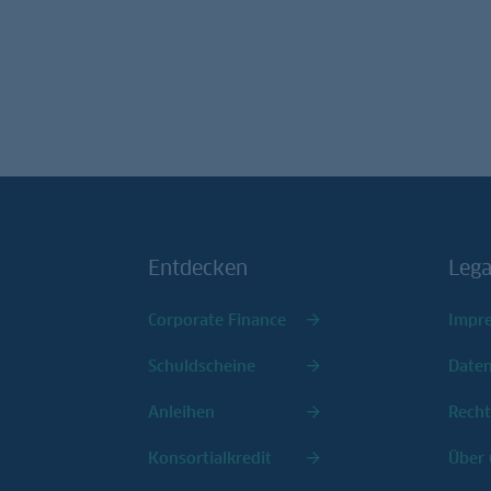
Entdecken
Lega
Corporate Finance
Impr
Schuldscheine
Date
Anleihen
Recht
Konsortialkredit
Über 