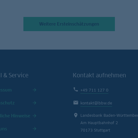
Weitere Ersteinschätzungen
l & Service
Kontakt aufnehmen
essum
+49 711 127 0
nschutz
kontakt@lbbw.de
liche Hinweise
Landesbank Baden-Württembe
Am Hauptbahnhof 2
uns
70173 Stuttgart