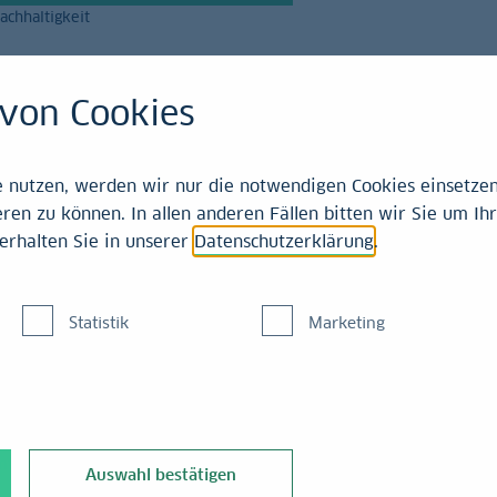
achhaltigkeit
Magazin
Leistungen
von Cookies
21-2025
nutzen, werden wir nur die notwendigen Cookies einsetzen,
ren zu können. In allen anderen Fällen bitten wir Sie um Ihr
erhalten Sie in unserer
Datenschutzerklärung
.
eid im März 2025
Statistik
Marketing
, dass ihr Geldpolitischer Rat auf seiner gestrigen Sitzung besch
Auswahl bestätigen