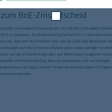
 zum BoE-Zinsentscheid
zung der einhelligen Erwartung der von Reuters befragten Volksw
,50 % zu belassen. Die Entscheidung fiel mit 8 zu 1 Stimmen eind
inung, dass die Unsicherheit über die US-Zölle das Wachstum de
wirkungen auf die britische Inflation seien indes weniger eindeu
rtner auf die Zollankündigungen aus Washington reagieren werd
shüter ihre Formulierung, dass ein graduelles und vorsichtiges
angemessen sei. Nach unserer Prognose wird die Bank of Englan
herunterschleusen.