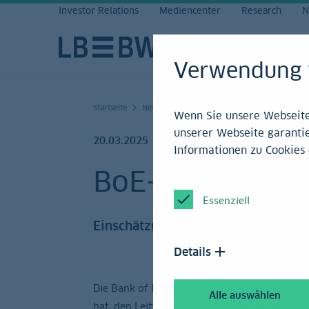
Investor Relations
Mediencenter
Research
N
Verwendung 
Startseite
News und Service
Research
Archiv 20
Wenn Sie unsere Webseite 
unserer Webseite garantie
20.03.2025
Informationen zu Cookies 
BoE-Zinsentsch
Essenziell
Einschätzung
Details
Die Bank of England (BoE) gab soeben bekannt
Alle auswählen
hat, den Leitzins bei 4,50 % zu belassen.