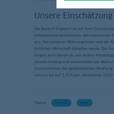
Unsere Einschätzung
Die Bank of England hat auf ihrer Gremiensit
entsprechend beschlossen, den Leitzins bei 4
aus. Die Londoner Währungshüter sind der Me
britischen Wirtschaft dämpfen werde. Die Aus
hingen auch davon ab, wie andere Handelspa
diesem Hintergrund wiederholten die Währung
Zurücknehmen der geldpolitischen Straffung 
Leitzins bis auf 3,75 % per Jahresende 2025 
Thema
Zinsen
BoE