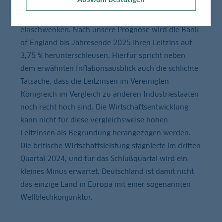
aufgrund regulatorischer Vorgaben emporschnellen,
danach aber wieder auf einen Pfad Richtung 2 %
einschwenken. Nach unsere Prognose wird die Bank
of England bis Jahresende 2025 ihren Leitzins auf
3,75 % herunterschleusen. Hierfür spricht neben
dem erwähnten Inflationsausblick auch die schlichte
Tatsache, dass die Leitzinsen im Vereinigten
Königreich im Vergleich zu anderen Industriestaaten
noch recht hoch sind. Die Wirtschaftsentwicklung
kann nicht für diese vergleichsweise hohen
Leitzinsen als Begründung herangezogen werden.
Die britische Wirtschaftsleistung stagnierte im dritten
Quartal 2024, und für das Schlußquartal wird ein
kleines Minus erwartet. Deutschland ist damit nicht
das einzige Land in Europa mit einer sogenannten
Wellblechkonjunktur.