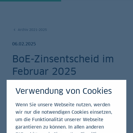
Archiv 2021-2025
06.02.2025
BoE-Zinsentscheid im
Februar 2025
Einschätzung
Verwendung von Cookies
Wenn Sie unsere Webseite nutzen, werden
wir nur die notwendigen Cookies einsetzen,
Die Bank of England (BoE) gab soeben bekannt, dass
um die Funktionalität unserer Webseite
ihr Geldpolitischer Rat auf seiner gestrigen Sitzung
garantieren zu können. In allen anderen
beschlossen hat, den Leitzins um einen