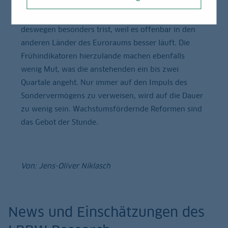
müsste sich hier ein über längere Zeit stabiler Trend
etablieren. Das deutsche Ergebnis wirkt zudem
deswegen besonders trist, weil es offenbar in den
anderen Länder des Euroraums besser läuft. Die
Frühindikatoren hierzulande machen ebenfalls
wenig Mut, was die anstehenden ein bis zwei
Quartale angeht. Nur immer auf den Impuls des
Sondervermögens zu verweisen, wird auf die Dauer
zu wenig sein. Wachstumsfördernde Reformen sind
das Gebot der Stunde.
Von: Jens-Oliver Niklasch
News und Einschätzungen des