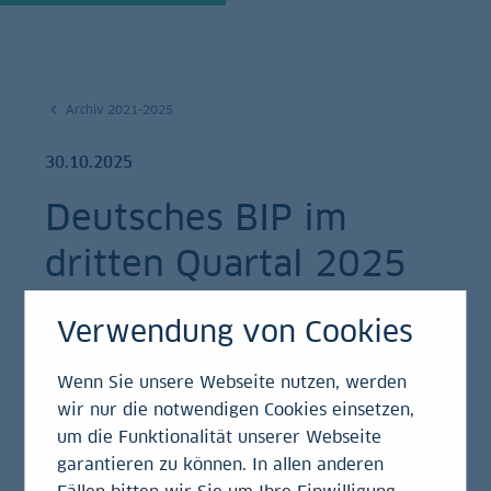
Archiv 2021-2025
30.10.2025
Deutsches BIP im
dritten Quartal 2025
Einschätzung
Verwendung von Cookies
Wenn Sie unsere Webseite nutzen, werden
wir nur die notwendigen Cookies einsetzen,
Nach Angaben von Destatis hat das BIP in
um die Funktionalität unserer Webseite
Q3/2025 zum Vorquartal stagniert.
garantieren zu können. In allen anderen
Fällen bitten wir Sie um Ihre Einwilligung.
Positiv entwickelten sich im 3. Quartal 2025 laut