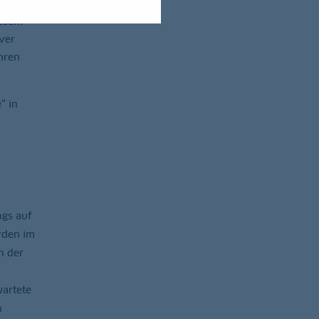
iesem
ver
hren
“ in
ngs auf
urden im
n der
artete
n