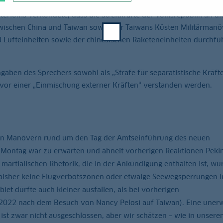
eriums verkündete, dass die Streitkräfte der Volksrepublik an d
wischen China und Taiwan sowie vor Taiwans Küsten Militärmanö
 Lufteinheiten sowie der chinesischen Raketeneinheiten durchfü
gaben des Sprechers sowohl als „Strafe für separatistische Kräfte
 vor einer „Einmischung externer Kräften“ verstanden werden.
hen Manövern rund um den Tag der Amtseinführung des neuen
Montag war zu erwarten und ähnelt vorherigen Reaktionen Peki
ls martialischen Rhetorik, die in der Ankündigung enthalten ist, w
bisher keine Flugverbotszonen oder etwaige Seewegsperrungen i
et dürfte auch kleiner ausfallen, als bei vorherigen
 2022 nach dem Besuch von Nancy Pelosi auf Taiwan). Eine unerw
) ist zwar nicht ausgeschlossen, aber wir schätzen – wie in unsere