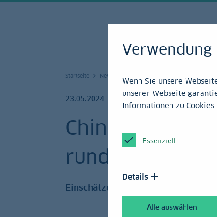
Verwendung 
Startseite
News und Service
Research
Archiv 20
Wenn Sie unsere Webseite 
unserer Webseite garantie
23.05.2024
Informationen zu Cookies 
Chinesische Mil
Essenziell
rund um Taiwa
Details
Einschätzung
Alle auswählen