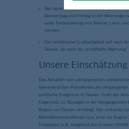
Der Sprecher des chinesischen Außenminist
Donnerstag und Freitag in der Meerenge z
unter Einbeziehung von Marine, Land- und
werden.
Das militärische Großaufgebot soll nach An
Taiwan, als auch als „ernsthafte Warnung“
Unsere Einschätzung
Das Abhalten von umfangreichen militärisc
taiwanesischen Präsidenten am vergangenen 
politische Ereignisse in Taiwan. Trotz der tei
Gegensatz zu Übungen in der Vergangenheit 
Region um Taiwan verhängt. Das umfasste Gebi
Machtdemonstrationen (u.a. jener im August
Eskalation (z.B. ausgelöst durch einen Unfall