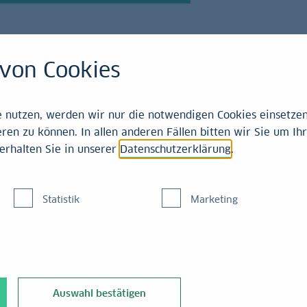
von Cookies
21-2025
nutzen, werden wir nur die notwendigen Cookies einsetzen,
ren zu können. In allen anderen Fällen bitten wir Sie um Ihr
erhalten Sie in unserer
Datenschutzerklärung
.
te für Mai 2024
Statistik
Marketing
sumentenpreisindex für Mai veröffentlicht. Demnach stagnierten
Auswahl bestätigen
se in saisonbereinigter Rechnung gegenüber dem Vormonat.