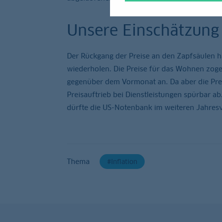
Unsere Einschätzung 
Der Rückgang der Preise an den Zapfsäulen hat
wiederholen. Die Preise für das Wohnen zoge
gegenüber dem Vormonat an. Da aber die Preis
Preisauftrieb bei Dienstleistungen spürbar a
dürfte die US-Notenbank im weiteren Jahresv
Thema
Inflation