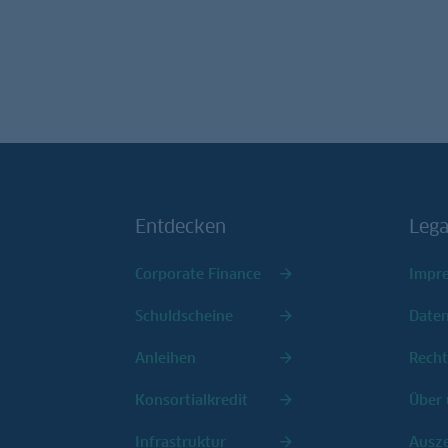
Entdecken
Lega
Corporate Finance
Impr
Schuldscheine
Date
Anleihen
Recht
Konsortialkredit
Über 
Infrastruktur
Ausz