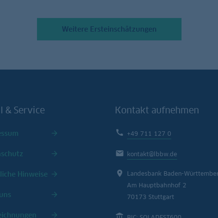
Weitere Ersteinschätzungen
l & Service
Kontakt aufnehmen
essum
+49 711 127 0
nschutz
kontakt@lbbw.de
liche Hinweise
Landesbank Baden-Württembe
Am Hauptbahnhof 2
uns
70173 Stuttgart
eichnungen
BIC: SOLADEST600