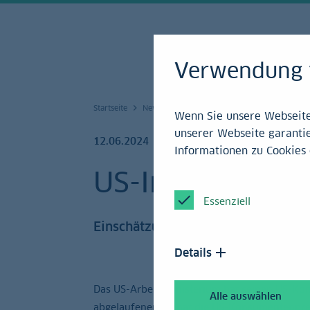
Verwendung 
Startseite
News und Service
Research
Archiv 20
Wenn Sie unsere Webseite 
unserer Webseite garantie
12.06.2024
Informationen zu Cookies 
US-Inflationsra
Essenziell
Einschätzung
Details
Das US-Arbeitsministerium hat seinen US-Kon
Alle auswählen
abgelaufenen Monat die US-Konsumentenprei