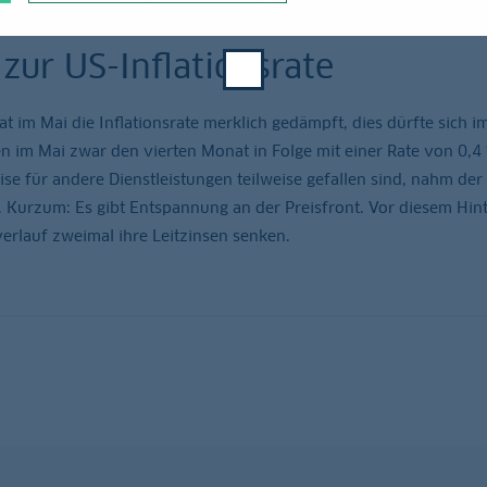
zur US-Inflationsrate
 im Mai die Inflationsrate merklich gedämpft, dies dürfte sich i
n im Mai zwar den vierten Monat in Folge mit einer Rate von 0,4
e für andere Dienstleistungen teilweise gefallen sind, nahm der
b. Kurzum: Es gibt Entspannung an der Preisfront. Vor diesem Hin
erlauf zweimal ihre Leitzinsen senken.