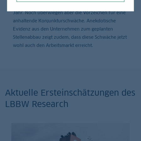
Hoffnungszeichen für eine Trendwende im neuen
Jahr. Noch überwiegen aber die Vorzeichen für eine
anhaltende Konjunkturschwäche. Anekdotische
Evidenz aus den Unternehmen zum geplanten
Stellenabbau zeigt zudem, dass diese Schwäche jetzt
wohl auch den Arbeitsmarkt erreicht.
Aktuelle Ersteinschätzungen des
LBBW Research