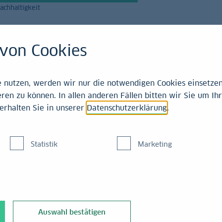
achhaltigkeit
Magazin
Leistungen
von Cookies
21-2025
nutzen, werden wir nur die notwendigen Cookies einsetzen,
ren zu können. In allen anderen Fällen bitten wir Sie um Ihr
erhalten Sie in unserer
Datenschutzerklärung
.
eid im September 2024
Statistik
Marketing
sgeldzielband um
50 Basispunkte auf 4,75 % - 5,00 % zu senken
. E
Auswahl bestätigen
bung vom Juli 2023. Die Fed signalisiert mittels ihrer