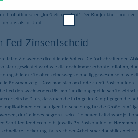
 um insgesamt 50 Basispunkte bis Ende 2024 sowie insgesamt 100
und Inflation seien „im Gleichgewicht“. Der Konjunktur- und der
cher aus als im Juni.
m Fed-Zinsentscheid
eiteten Zinswende direkt in die Vollen. Die fortschreitenden Ab
o stark gewichtet wird wie die noch immer erhöhte Inflation, dür
inungsbild dürfte aber keineswegs einhellig gewesen sein, wie d
elle Bowman zeigt. Dass man sich am Ende zu 50 Basispunkten
 die Fed den wachsenden Risiken für die angepeilte sanfte wirtscha
dererseits heißt es, dass man die Erfolge im Kampf gegen die ho
Die Implikationen der heutigen Entscheidung für die Größe künftig
erden, dürfte indes begrenzt sein. Die neuen Leitzinsprojektion
n Schritten tendieren, d.h. jeweils 25 Basispunkte im November
 schnellere Lockerung, falls sich der Arbeitsmarktausblick weiter 