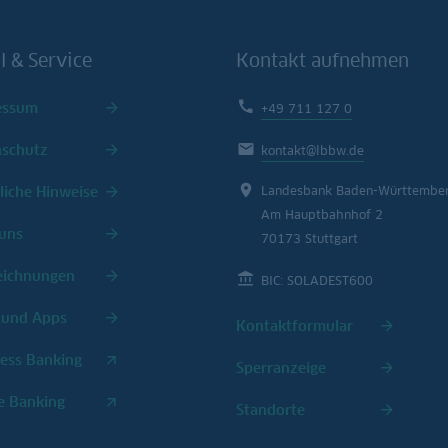
l & Service
Kontakt aufnehmen
essum
+49 711 127 0
nschutz
kontakt@lbbw.de
liche Hinweise
Landesbank Baden-Württembe
Am Hauptbahnhof 2
uns
70173 Stuttgart
eichnungen
BIC: SOLADEST600
 und Apps
Kontaktformular
ess Banking
Sperranzeige
e Banking
Standorte