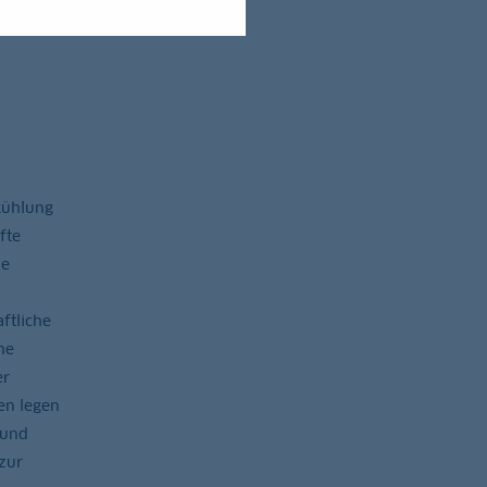
 Bp für
kühlung
fte
ie
ftliche
he
er
en legen
 und
zur