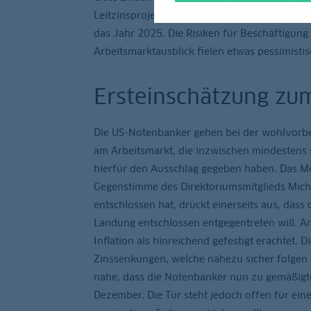
Leitzinsprojektionen weitere Zinssenkungen
das Jahr 2025. Die Risiken für Beschäftigung 
Arbeitsmarktausblick fielen etwas pessimistis
Ersteinschätzung zu
Die US-Notenbanker gehen bei der wohlvorber
am Arbeitsmarkt, die inzwischen mindestens s
hierfür den Ausschlag gegeben haben. Das Me
Gegenstimme des Direktoriumsmitglieds Mich
entschlossen hat, drückt einerseits aus, dass
Landung entschlossen entgegentreten will. An
Inflation als hinreichend gefestigt erachtet. 
Zinssenkungen, welche nahezu sicher folgen w
nahe, dass die Notenbanker nun zu gemäßigte
Dezember. Die Tür steht jedoch offen für eine