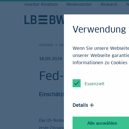
Investor Relations
Mediencenter
Research
N
Verwendung 
Startseite
News und Service
Research
Archiv 20
Wenn Sie unsere Webseite 
unserer Webseite garantie
18.09.2024
Informationen zu Cookies 
Fed-Zinsentsch
Essenziell
Einschätzung
Details
Die US-Notenbank hat beschlossen, ihr Tage
Alle auswählen
erste Zinsänderung seit der letztmaligen Anhe