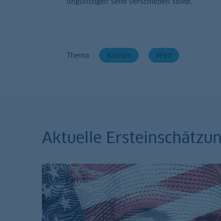
ungünstigen Seite verschieben sollte.
Thema
Zinsen
Fed
Aktuelle Ersteinschätz