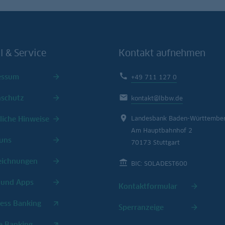
l & Service
Kontakt aufnehmen
essum
+49 711 127 0
nschutz
kontakt@lbbw.de
liche Hinweise
Landesbank Baden-Württembe
Am Hauptbahnhof 2
uns
70173 Stuttgart
eichnungen
BIC: SOLADEST600
 und Apps
Kontaktformular
ess Banking
Sperranzeige
e Banking