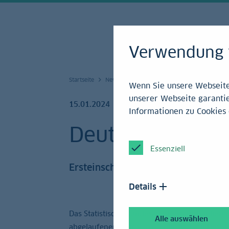
Verwendung 
Startseite
News und Service
Research
Archiv 20
Wenn Sie unsere Webseite 
unserer Webseite garantie
15.01.2024
Informationen zu Cookies 
Deutsche Wirtsc
Essenziell
Ersteinschätzung
Details
Das Statistische Bundesamt Destatis hat heut
Alle auswählen
abgelaufenen Jahr veröffentlicht. Laut Destat