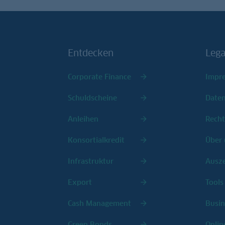
Entdecken
Lega
Corporate Finance
Impr
Schuldscheine
Date
Anleihen
Recht
Konsortialkredit
Über 
Infrastruktur
Ausz
Export
Tools
Cash Management
Busin
Green Bonds
Onlin