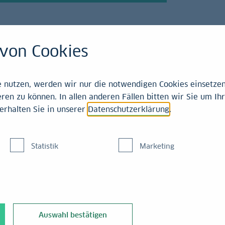
von Cookies
21-2025
nutzen, werden wir nur die notwendigen Cookies einsetzen,
ren zu können. In allen anderen Fällen bitten wir Sie um Ihr
erhalten Sie in unserer
Datenschutzerklärung
.
haftsleistung 2023
Statistik
Marketing
e Vormittag die ersten Schätzungen zur Wirtschaftsleistung im
Auswahl bestätigen
is sank die Wirtschaftsleistung um 0,3% ggü. 2022, kalenderberein