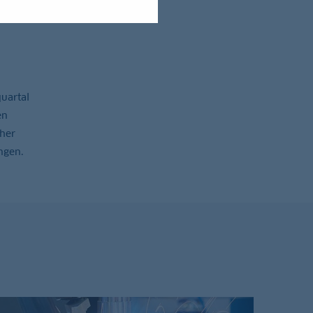
uartal
en
her
ngen.