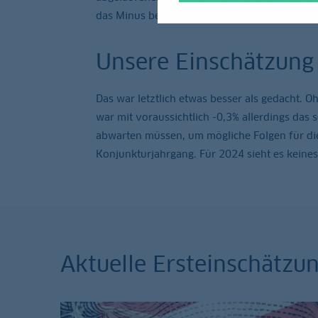
das Minus bei 0,1%
Unsere Einschätzung 
Das war letztlich etwas besser als gedacht. O
war mit voraussichtlich -0,3% allerdings das
abwarten müssen, um mögliche Folgen für die
Konjunkturjahrgang. Für 2024 sieht es keines
Aktuelle Ersteinschätz