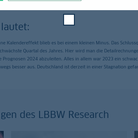
lautet:
hne Kalendereffekt blieb es bei einem kleinen Minus. Das Schlussq
 schwächste Quartal des Jahres. Hier wird man die Detailrechnung
 Prognosen 2024 abzuleiten. Alles in allem war 2023 ein schwac
wegs besser aus. Deutschland ist derzeit in einer Stagnation gefa
ungen des LBBW Research