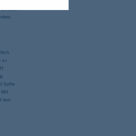
m zweiten
anken.
tlich
e zu
ft
g.
! Sollte
 Mit
t den