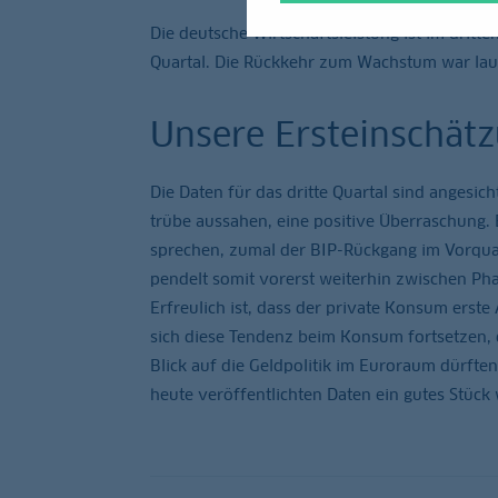
Die deutsche Wirtschaftsleistung ist im drit
Quartal. Die Rückkehr zum Wachstum war la
Unsere Ersteinschätz
Die Daten für das dritte Quartal sind angesic
trübe aussahen, eine positive Überraschung. 
sprechen, zumal der BIP-Rückgang im Vorquart
pendelt somit vorerst weiterhin zwischen Ph
Erfreulich ist, dass der private Konsum erste 
sich diese Tendenz beim Konsum fortsetzen, 
Blick auf die Geldpolitik im Euroraum dürfte
heute veröffentlichten Daten ein gutes Stück