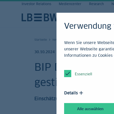
Investor Relations
Mediencenter
Research
N
Verwendung 
Startseite
News und Service
Research
Archiv 20
Wenn Sie unsere Webseite 
unserer Webseite garantie
30.10.2024
Informationen zu Cookies 
BIP Deutschland
Essenziell
gestiegen
Details
Einschätzung
Alle auswählen