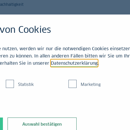
achhaltigkeit
Magazin
Leistungen
von Cookies
ewende
nutzen, werden wir nur die notwendigen Cookies einsetzen,
ren zu können. In allen anderen Fällen bitten wir Sie um Ihr
erhalten Sie in unserer
Datenschutzerklärung
.
ramm: So
Statistik
Marketing
gierung
reichen
Auswahl bestätigen
ziele geraten außer