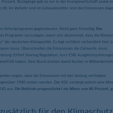
Prozent. Rückgänge gab es nur in der Energiewirtschaft sowie in
te litt. Im Verkehr und im Gebäudesektor sind die Emissionen dag
en Sofortprogramm gegensteuern. Nicht ganz freiwillig:
Das
ches Programm vorzulegen, wenn sich abzeichnet, dass die Klimazi
“ der deutschen Klimapolitik. Es legt rechtlich verbindlich fest, 
aren muss. Überschreiten die Emissionen die Zielwerte, muss
dnung (Effort Sharing Regulation, kurz ESR) Ausgleichszahlunge
übererfüllt haben. Dem Bund drohen damit Kosten in Milliardenhöh
mtes zeigen, dass die Emissionen mit den bislang verfolgten
genüber 1990 sinken werden. Das KSG verlangt jedoch eine Mi
2040 aus:
Die Behörde prognostiziert ein Minus von 80 Prozent, g
zusätzlich für den Klimaschutz