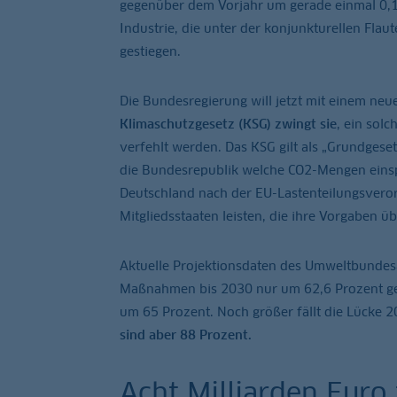
gegenüber dem Vorjahr um gerade einmal 0,1 
Industrie, die unter der konjunkturellen Flau
gestiegen.
Die Bundesregierung will jetzt mit einem neu
Klimaschutzgesetz (KSG) zwingt sie
, ein sol
verfehlt werden. Das KSG gilt als „Grundgesetz
die Bundesrepublik welche CO2-Mengen einsp
Deutschland nach der EU-Lastenteilungsveror
Mitgliedsstaaten leisten, die ihre Vorgaben 
Aktuelle Projektionsdaten des Umweltbundesa
Maßnahmen bis 2030 nur um 62,6 Prozent ge
um 65 Prozent. Noch größer fällt die Lücke 
sind aber 88 Prozent.
Acht Milliarden Euro 