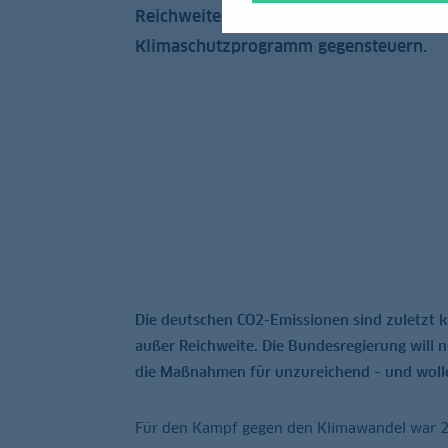
Reichweite. Die Bundesregierung will 
Klimaschutzprogramm gegensteuern.
Die deutschen CO2-Emissionen sind zuletzt 
außer Reichweite. Die Bundesregierung will
die Maßnahmen für unzureichend – und wolle
Für den Kampf gegen den Klimawandel war 20