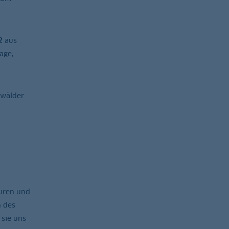
2
aus
age,
hwälder
uren und
n des
 sie uns