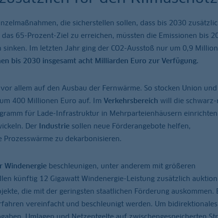
zelmaßnahmen, die sicherstellen sollen, dass bis 2030 zusätzli
das 65-Prozent-Ziel zu erreichen, müssten die Emissionen bis 2
 sinken. Im letzten Jahr ging der CO2-Ausstoß nur um 0,9 Millio
en bis 2030 insgesamt acht Milliarden Euro zur Verfügung.
 vor allem auf den Ausbau der Fernwärme. So stocken Union und
um 400 Millionen Euro auf. Im
Verkehrsbereich
will die schwarz-
gramm für Lade-Infrastruktur in Mehrparteienhäusern einrichten
wickeln. Der
Industrie
sollen neue Förderangebote helfen,
hre Prozesswärme zu dekarbonisieren.
r Windenergie
beschleunigen, unter anderem mit größeren
en künftig 12 Gigawatt Windenergie-Leistung zusätzlich auktioni
jekte, die mit der geringsten staatlichen Förderung auskommen. 
fahren vereinfacht und beschleunigt werden. Um bidirektionale
 Abgaben, Umlagen und Netzentgelte auf zwischengespeicherten St