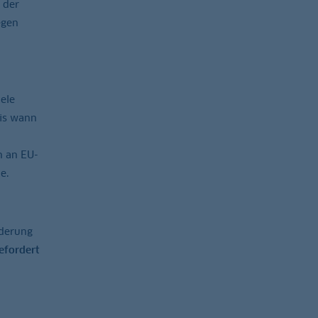
 der
egen
ele
bis wann
n an EU-
e.
nderung
efordert