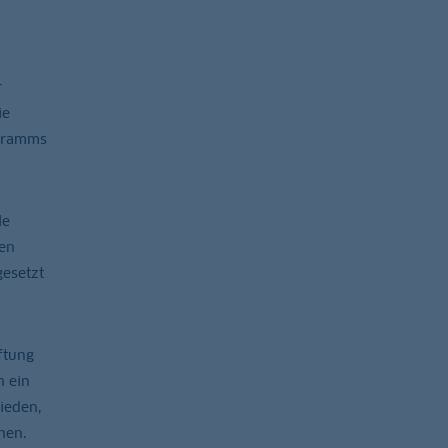
r
ie
ogramms
le
en
gesetzt
ftung
h ein
ieden,
hen.