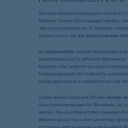
Das neue Klimaschutzprogramm enthält 67 Ein
Millionen Tonnen CO2 eingespart werden. Um 
Jahr durchschnittlich um 42 Millionen Tonnen
Tonnen zurück.
Für das Sofortprogramm steh
Im
Gebäudesektor
setzt die Bundesregierung
Bundesförderung für effiziente Wärmenetze 
Koalition unter anderem ein neues Förderpro
Treibhausgasquote für Kraftstoffe weiterent
Fertigungsprozesse zu elektrifizieren und i
Zudem wollen Union und SPD den
Ausbau de
Ausschreibungsmengen für Windparks. So soll
werden. Den Zuschlag erhalten diejenigen Pro
Windenergie auf See sollen Genehmigungsver
zu fördern, will die schwarz-rote Koalition