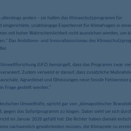
 allerdings anders – sie halten das Klimaschutzprogramm für
 eingerichtete, unabhängige Expertenrat für Klimafragen in eine
en mit hoher Wahrscheinlichkeit nicht ausreichen werden, um d
llen.“ Das Ambitions- und Innovationsniveau des Klimaschutzpr
ler.
 Umweltforschung (UFZ) bemängelt, dass das Programm zwar vie
 verankert. Zudem verweist er darauf, dass zusätzliche Maßnahm
pauschale, Agrardiesel und Ölheizungen neue fossile Fehlanreize 
 Frage gestellt werden.“
utschen Umwelthilfe, spricht gar von „klimapolitischer Brandsti
t, gegen das Sofortprogramm zu klagen. Dabei sieht sie sich durc
richt im Januar 2026 gefällt hat: Die Richter haben damals entsch
s nachweislich gewährleisten müssen, die Klimaziele zu erreic