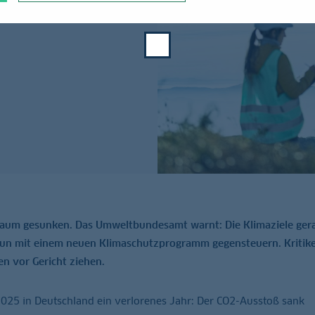
nun mit einem neuen
kaum gesunken. Das Umweltbundesamt warnt: Die Klimaziele ger
 nun mit einem neuen Klimaschutzprogramm gegensteuern. Kritike
n vor Gericht ziehen.
25 in Deutschland ein verlorenes Jahr: Der CO2-Ausstoß sank