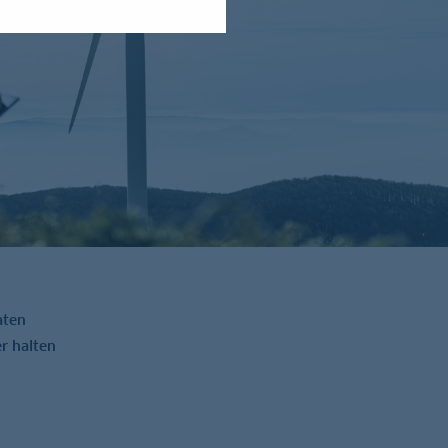
aten
r halten