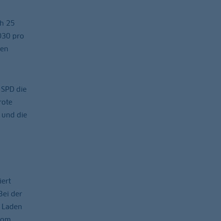
ch 25
030 pro
nen
 SPD die
rote
 und die
ert
Bei der
s Laden
rom